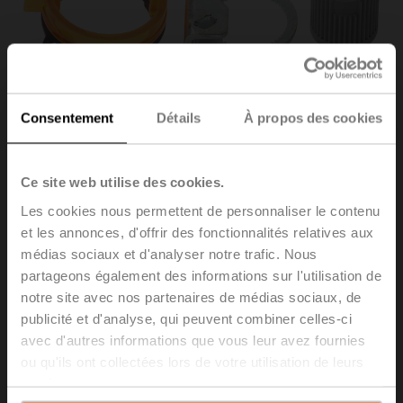
Consentement
Détails
À propos des cookies
Ce site web utilise des cookies.
Les cookies nous permettent de personnaliser le contenu
et les annonces, d'offrir des fonctionnalités relatives aux
médias sociaux et d'analyser notre trafic. Nous
ZFRL10-LMA
partageons également des informations sur l'utilisation de
notre site avec nos partenaires de médias sociaux, de
Adaptateurs inserts, 10x10 mm, Pour LM..A, TM..A
publicité et d'analyse, qui peuvent combiner celles-ci
Emballage multiple 20 pièces
avec d'autres informations que vous leur avez fournies
ou qu'ils ont collectées lors de votre utilisation de leurs
Liste de prix
CHF 250.00
services.
Ajouter au