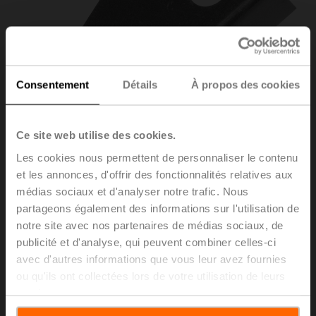
Consentement
Détails
À propos des cookies
Ce site web utilise des cookies.
Les cookies nous permettent de personnaliser le contenu
et les annonces, d'offrir des fonctionnalités relatives aux
médias sociaux et d'analyser notre trafic. Nous
ZZ12-B
partageons également des informations sur l'utilisation de
notre site avec nos partenaires de médias sociaux, de
publicité et d'analyse, qui peuvent combiner celles-ci
Pointeur 12x12 mm pour BLF, BF, BFA, BLE
avec d'autres informations que vous leur avez fournies
Liste de prix
CHF 6.70
ou qu'ils ont collectées lors de votre utilisation de leurs
services.
Ajouter au
panier