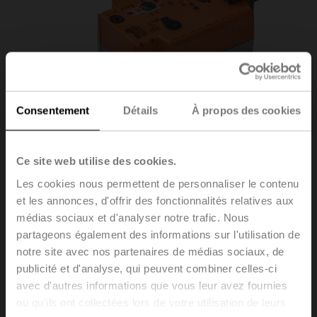
Consentement
Détails
À propos des cookies
Ce site web utilise des cookies.
Les cookies nous permettent de personnaliser le contenu
et les annonces, d'offrir des fonctionnalités relatives aux
médias sociaux et d'analyser notre trafic. Nous
VSRK24A-LP1
partageons également des informations sur l'utilisation de
notre site avec nos partenaires de médias sociaux, de
publicité et d'analyse, qui peuvent combiner celles-ci
Servomoteur rotatif avec fonction de sécurité NC/NO,
avec d'autres informations que vous leur avez fournies
20 Nm, AC/DC 24 V, Cloud, BACnet/IP, Modbus TCP,
ou qu'ils ont collectées lors de votre utilisation de leurs
2...10 V, 90 s (90...150 s), IP40