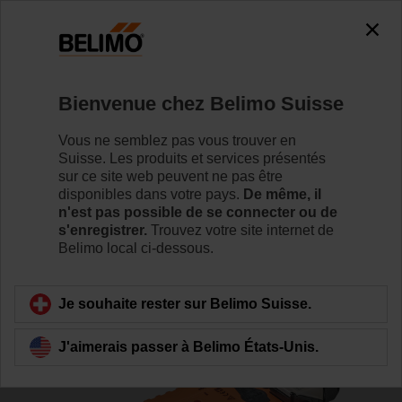
0
0
Accueil
Servomoteurs de registre
Servomoteurs de van
Bienvenue chez Belimo Suisse
VSRK24A-LP1
Vous ne semblez pas vous trouver en
Suisse. Les produits et services présentés
sur ce site web peuvent ne pas être
disponibles dans votre pays.
De même, il
Pour en savoir plus
n'est pas possible de se connecter ou de
s'enregistrer.
Trouvez votre site internet de
Belimo local ci-dessous.
Retour a la catégorie de produits
Je souhaite rester sur Belimo Suisse.
J'aimerais passer à Belimo États-Unis.