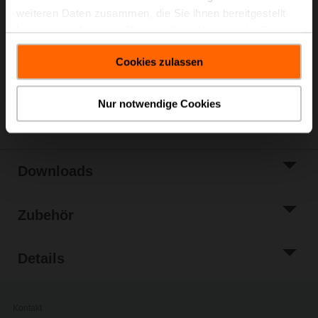
Listenpreis
EUR 452,00
weiteren Daten zusammen, die Sie ihnen bereitgestellt
In den
haben oder die sie im Rahmen Ihrer Nutzung der Dienste
Warenkorb
gesammelt haben.
Zur Projektliste
Cookies zulassen
hinzufügen
Teilen
Nur notwendige Cookies
Downloads
Zubehör
Details
Kontakt