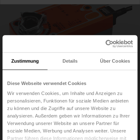
Zustimmung
Details
Über Cookies
Diese Webseite verwendet Cookies
Wir verwenden Cookies, um Inhalte und Anzeigen zu
personalisieren, Funktionen für soziale Medien anbieten
SF24A-S2
zu können und die Zugriffe auf unsere Website zu
analysieren. Außerdem geben wir Informationen zu Ihrer
Drehantrieb mit Notstellfunktion, 20 Nm, AC/DC 24 V,
Verwendung unserer Website an unsere Partner für
Auf/Zu, 75 s, 2x SPDT, IP54
soziale Medien, Werbung und Analysen weiter. Unsere
Partner führen diese Informationen möglicherweise mit