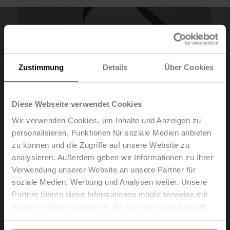
Zustimmung
Details
Über Cookies
Diese Webseite verwendet Cookies
Wir verwenden Cookies, um Inhalte und Anzeigen zu
personalisieren, Funktionen für soziale Medien anbieten
zu können und die Zugriffe auf unsere Website zu
ZNV-205
analysieren. Außerdem geben wir Informationen zu Ihrer
Verwendung unserer Website an unsere Partner für
Adaptersatz Danfoss
soziale Medien, Werbung und Analysen weiter. Unsere
Partner führen diese Informationen möglicherweise mit
Listenpreis
EUR 23,50
weiteren Daten zusammen, die Sie ihnen bereitgestellt
In den
haben oder die sie im Rahmen Ihrer Nutzung der Dienste
Warenkorb