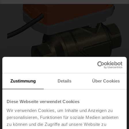
Zustimmung
Details
Über Cookies
C215QP-D/CQD230A
Diese Webseite verwendet Cookies
Wir verwenden Cookies, um Inhalte und Anzeigen zu
PI Zonenventil (PIQCV), 2-Weg, DN 15, Innengewinde,
personalisieren, Funktionen für soziale Medien anbieten
Rp 1/2", PN 25, ps 1600 kPa, V'nom 420 l/h,
zu können und die Zugriffe auf unsere Website zu
Mediumstemperatur -20...120°C [-4...248°F] (mit Antrieb