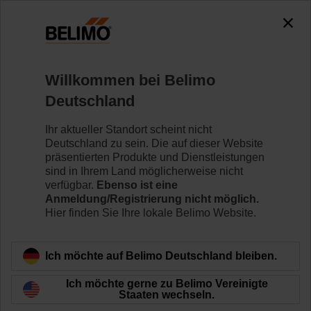
0
0
Home
Regelventile
Druckunabhängige Regelventile
Willkommen bei Belimo
C215QP-D/CQD230A
Deutschland
Ihr aktueller Standort scheint nicht
Deutschland zu sein. Die auf dieser Website
Mehr erfahren
präsentierten Produkte und Dienstleistungen
sind in Ihrem Land möglicherweise nicht
verfügbar.
Ebenso ist eine
Anmeldung/Registrierung nicht möglich.
Hier finden Sie Ihre lokale Belimo Website.
Zurück zur Produktkategorie
Ich möchte auf Belimo Deutschland bleiben.
Ich möchte gerne zu Belimo Vereinigte
Staaten wechseln.