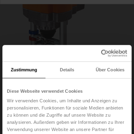
Zustimmung
Details
Über Cookies
Diese Webseite verwendet Cookies
AVK230A-3
Wir verwenden Cookies, um Inhalte und Anzeigen zu
personalisieren, Funktionen für soziale Medien anbieten
zu können und die Zugriffe auf unsere Website zu
Hubantrieb mit Notstellfunktion NC/NO, 2000 N,
analysieren. Außerdem geben wir Informationen zu Ihrer
AC 100...240 V, 3-Punkt, 150 s, Hub 32 mm, IP54
Verwendung unserer Website an unsere Partner für