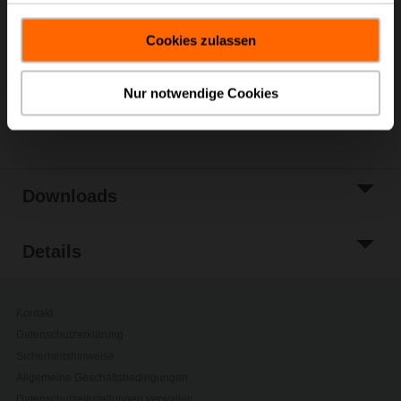
In den
gesammelt haben.
Warenkorb
Cookies zulassen
Zur Projektliste
hinzufügen
Nur notwendige Cookies
Teilen
Downloads
Details
Kontakt
Datenschutzerklärung
Sicherheitshinweise
Allgemeine Geschäftsbedingungen
Datenschutzeinstellungen verwalten