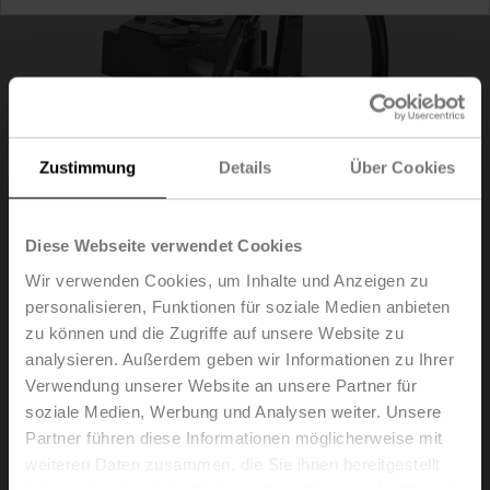
Zustimmung
Details
Über Cookies
Diese Webseite verwendet Cookies
Wir verwenden Cookies, um Inhalte und Anzeigen zu
personalisieren, Funktionen für soziale Medien anbieten
zu können und die Zugriffe auf unsere Website zu
ZD6N-S350
analysieren. Außerdem geben wir Informationen zu Ihrer
Verwendung unserer Website an unsere Partner für
soziale Medien, Werbung und Analysen weiter. Unsere
Schneckengetriebe für Drosselklappen DN 350
Partner führen diese Informationen möglicherweise mit
weiteren Daten zusammen, die Sie ihnen bereitgestellt
Listenpreis
EUR 403,00
haben oder die sie im Rahmen Ihrer Nutzung der Dienste