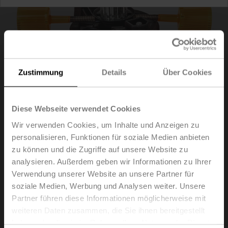
Zustimmung
Details
Über Cookies
Diese Webseite verwendet Cookies
Wir verwenden Cookies, um Inhalte und Anzeigen zu
personalisieren, Funktionen für soziale Medien anbieten
ZJR01
zu können und die Zugriffe auf unsere Website zu
analysieren. Außerdem geben wir Informationen zu Ihrer
Verwendung unserer Website an unsere Partner für
Positionsanzeiger und Mitnehmerwelle, F07, Vierkant
soziale Medien, Werbung und Analysen weiter. Unsere
45° gedreht, SW 17, DN 125...150
Partner führen diese Informationen möglicherweise mit
Listenpreis
EUR 135,00
weiteren Daten zusammen, die Sie ihnen bereitgestellt
haben oder die sie im Rahmen Ihrer Nutzung der Dienste
In den