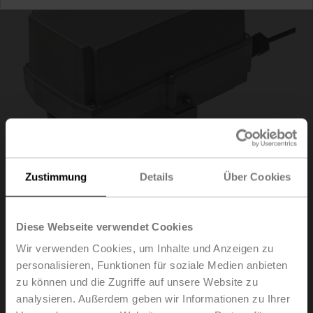
Zustimmung
Details
Über Cookies
Diese Webseite verwendet Cookies
SR230P-5
Wir verwenden Cookies, um Inhalte und Anzeigen zu
personalisieren, Funktionen für soziale Medien anbieten
Drehantrieb (RobustLine), 20 Nm, AC 100...240 V,
zu können und die Zugriffe auf unsere Website zu
Auf/Zu, 3-Punkt, 90 s, IP66/67, F05
analysieren. Außerdem geben wir Informationen zu Ihrer