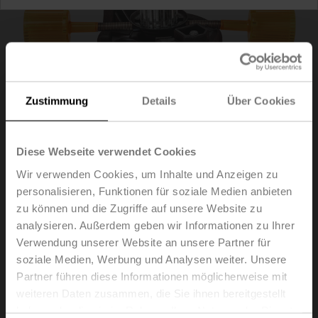
Zustimmung
Details
Über Cookies
Diese Webseite verwendet Cookies
Wir verwenden Cookies, um Inhalte und Anzeigen zu
personalisieren, Funktionen für soziale Medien anbieten
ZJR01
zu können und die Zugriffe auf unsere Website zu
analysieren. Außerdem geben wir Informationen zu Ihrer
Verwendung unserer Website an unsere Partner für
Positionsanzeiger und Mitnehmerwelle, F07, Vierkant
soziale Medien, Werbung und Analysen weiter. Unsere
45° gedreht, SW 17, DN 125...150
Partner führen diese Informationen möglicherweise mit
Listenpreis
EUR 135,00
weiteren Daten zusammen, die Sie ihnen bereitgestellt
haben oder die sie im Rahmen Ihrer Nutzung der Dienste
In den