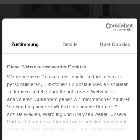
Zustimmung
Details
Über Cookies
Diese Webseite verwendet Cookies
Wir verwenden Cookies, um Inhalte und Anzeigen zu
personalisieren, Funktionen für soziale Medien anbieten
ZPR06
zu können und die Zugriffe auf unsere Website zu
analysieren. Außerdem geben wir Informationen zu Ihrer
Verwendung unserer Website an unsere Partner für
RetroFIT+ Adaptersatz, F07/F10 (inkl. Schrauben F07),
soziale Medien, Werbung und Analysen weiter. Unsere
Vierkant 45° gedreht, SW 14
Partner führen diese Informationen möglicherweise mit
Listenpreis
EUR 363,00
weiteren Daten zusammen, die Sie ihnen bereitgestellt
haben oder die sie im Rahmen Ihrer Nutzung der Dienste
In den