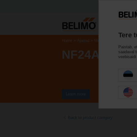
Tere 
Home
Ajamid
Muutuv õhukogus
Paistab, e
NF24A-VST
saadaval te
veebisaidi 
Learn more
Back to product category