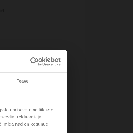
P54
Teave
Details
pakkumiseks ning liikluse
meedia, reklaami- ja
või mida nad on kogunud