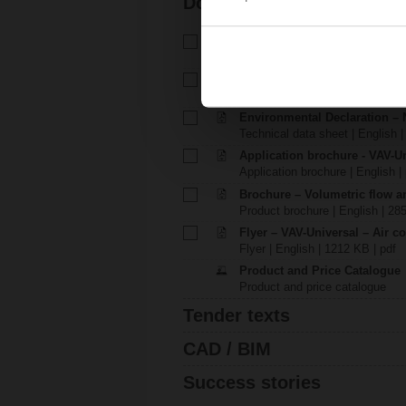
Documentation
Technical data sheet – NF24
Technical data sheet | English 
EU Declaration of Conformit
EU Declaration of Conformity | 
Environmental Declaration – 
Technical data sheet | English |
Application brochure - VAV-U
Application brochure | English |
Brochure – Volumetric flow a
Product brochure | English | 28
Flyer – VAV-Universal – Air c
Flyer | English | 1212 KB | pdf
Product and Price Catalogue
Product and price catalogue
Tender texts
CAD / BIM
Success stories