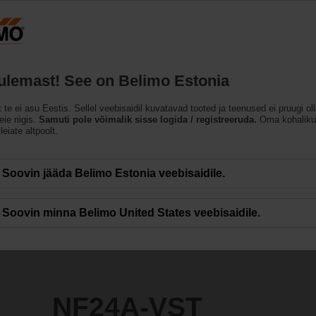
Eesti
ET
Tooted
Abi
Meist
tulemast! See on Belimo Estonia
t te ei asu Eestis. Sellel veebisaidil kuvatavad tooted ja teenused ei pruugi ol
ie riigis.
Samuti pole võimalik sisse logida / registreeruda.
Oma kohaliku
leiate altpoolt.
Soovin jääda Belimo Estonia veebisaidile.
Soovin minna Belimo United States veebisaidile.
NF24A-VST