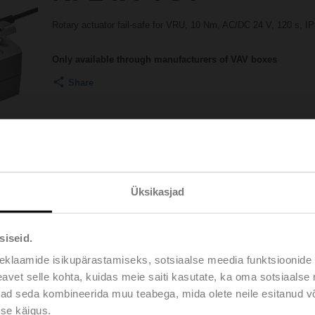
Rotary actuator fail-safe for VRU, 10 Nm, AC/DC 24 V, 120 s, I
Only available through manufacturers of VAV boxes
Share
Üksikasjad
siseid.
Accessories
eklaamide isikupärastamiseks, sotsiaalse meedia funktsioonide 
vet selle kohta, kuidas meie saiti kasutate, ka oma sotsiaalse 
ivad seda kombineerida muu teabega, mida olete neile esitanud 
se käigus.