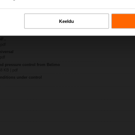
A-VST
| 1835 KB | pdf
Keeldu
y – NF24A-VST
307 KB | pdf
NF..
 pdf
niversal
 pdf
nd pressure control from Belimo
58 KB | pdf
onditions under control