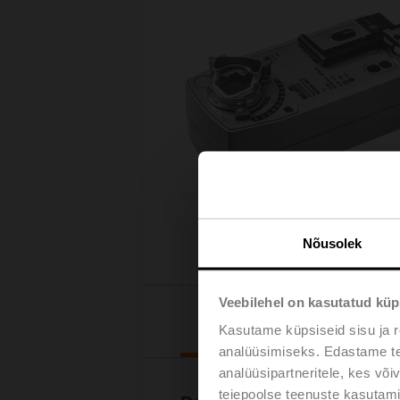
Nõusolek
Veebilehel on kasutatud küp
Downloads
Kasutame küpsiseid sisu ja r
analüüsimiseks. Edastame tea
analüüsipartneritele, kes võ
teiepoolse teenuste kasutami