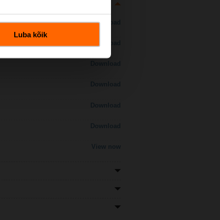
Download
Luba kõik
Download
Download
Download
Download
Download
View now