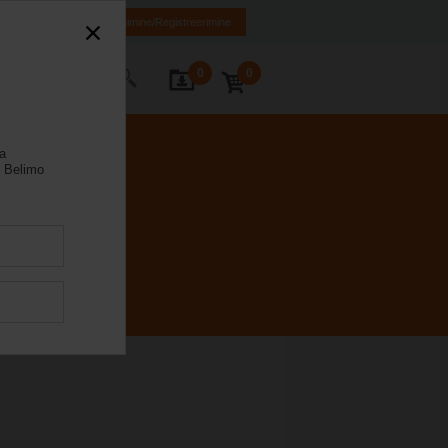
EN
RU
Sisselogimine/Registreerimine
0
0
Kontakt
la
 Belimo