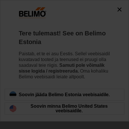
Tere tulemast! See on Belimo
Estonia
Paistab, et te ei asu Eestis. Sellel veebisaidil
Meie oleme HVAC
kuvatavad tooted ja teenused ei pruugi olla
saadaval teie riigis.
Samuti pole võimalik
sisse logida / registreeruda.
Oma kohaliku
Belimo veebisaidi leiate altpoolt.
Soovin jääda Belimo Estonia veebisaidile.
Soovin minna Belimo United States
veebisaidile.