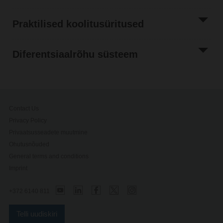
Praktilised koolitusüritused
Diferentsiaalrõhu süsteem
Contact Us
Privacy Policy
Privaatsusseadete muutmine
Ohutusnõuded
General terms and conditions
Imprint
+372 6140 811
Telli uudiskiri