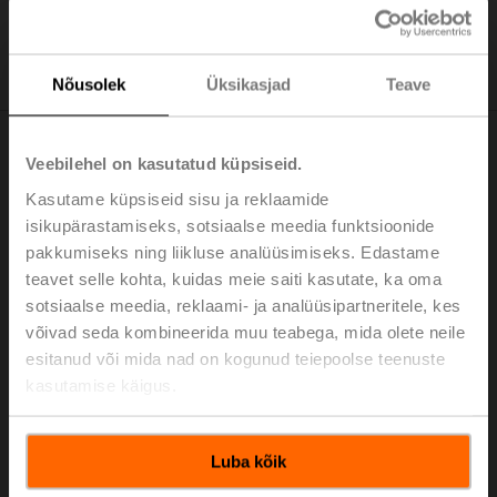
Nõusolek
Üksikasjad
Teave
Veebilehel on kasutatud küpsiseid.
Kasutame küpsiseid sisu ja reklaamide
isikupärastamiseks, sotsiaalse meedia funktsioonide
pakkumiseks ning liikluse analüüsimiseks. Edastame
teavet selle kohta, kuidas meie saiti kasutate, ka oma
sotsiaalse meedia, reklaami- ja analüüsipartneritele, kes
võivad seda kombineerida muu teabega, mida olete neile
esitanud või mida nad on kogunud teiepoolse teenuste
kasutamise käigus.
Teooria ja praktika, kergesti mõistetav ning ellu
Luba kõik
rakendatud!
Belimo Experience Centeris saate te meie Belimo