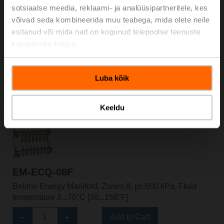
sotsiaalse meedia, reklaami- ja analüüsipartneritele, kes
EM-ECQ-07F
võivad seda kombineerida muu teabega, mida olete neile
Belimo Energy Manifold, Zones 7, ps 600 kPa, Fluid
esitanud või mida nad on kogunud teiepoolse teenuste
temperature 2...70°C [36...158°F]
kasutamise käigus.
Add to Cart
Add to Project List
Luba kõik
Please contact your local Sales Representative for
ordering.
Keeldu
EM-ECQ-08F
Belimo Energy Manifold, Zones 8, ps 600 kPa, Fluid
temperature 2...70°C [36...158°F]
Add to Cart