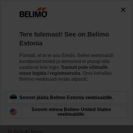
0
0
Home
Süsteemid
Tere tulemast! See on Belimo
Energiakollektor
Estonia
Belimo energiakollektor võimaldab usaldusväärset
energia jaotamist kuni 12 kütte- või jahutuskontuuris.
Paistab, et te ei asu Eestis. Sellel veebisaidil
Üksikute tsoonide juhtimiseks kasutatakse tõestatud
kuvatavad tooted ja teenused ei pruugi olla
Belimo kuulventiiltehnoloogiat. Nende ventiilide
saadaval teie riigis.
Samuti pole võimalik
motoriseerimiseks on saadaval kogu CQ-seeria
sisse logida / registreeruda.
Oma kohaliku
ajamivalik, mis võimaldab erinevaid juhtimistüüpe.
Belimo veebisaidi leiate altpoolt.
Learn more
Soovin jääda Belimo Estonia veebisaidile.
Soovin minna Belimo United States
Filter by
veebisaidile.
11
Results found