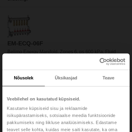
EM-ECQ-06F
Belimo Energy Manifold, Zones 6, ps 600 kPa, Fluid
temperature 2...70°C [36...158°F]
Add to Cart
Nõusolek
Üksikasjad
Teave
Add to Project List
Please contact your local Sales Representative for
ordering.
Veebilehel on kasutatud küpsiseid.
Kasutame küpsiseid sisu ja reklaamide
isikupärastamiseks, sotsiaalse meedia funktsioonide
pakkumiseks ning liikluse analüüsimiseks. Edastame
teavet selle kohta, kuidas meie saiti kasutate, ka oma