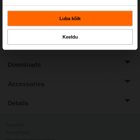
Rotary actuator for VRU, 8 Nm, AC/DC 24 V, 4 s, IP54
Luba kõik
Only available through manufacturers of VAV boxes
Share
Keeldu
Downloads
Accessories
Details
Contact Us
Privacy Policy
Privaatsusseadete muutmine