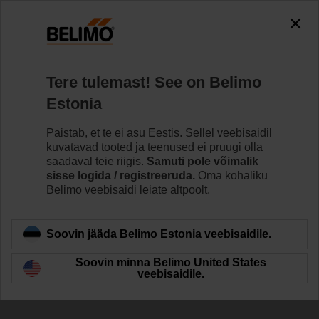
The exception is : javax.servlet.jsp.JspException: Problem
accessing the absolute URL
"https://www.belimo.com/ee/et_EE/~mgnlArea=cookies~".
java.io.IOException: Server returned HTTP response code: 500
for URL:
Tere tulemast! See on Belimo
https://www.belimo.com/ee/et_EE/~mgnlArea=cookies~
Estonia
Home
Ajamid
Muutuv õhukogus
Paistab, et te ei asu Eestis. Sellel veebisaidil
kuvatavad tooted ja teenused ei pruugi olla
NMQ24A-VST
saadaval teie riigis.
Samuti pole võimalik
sisse logida / registreeruda.
Oma kohaliku
Belimo veebisaidi leiate altpoolt.
Learn more
Soovin jääda Belimo Estonia veebisaidile.
Soovin minna Belimo United States
veebisaidile.
Back to product category