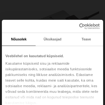
Nõusolek
Üksikasjad
Teave
Veebilehel on kasutatud küpsiseid.
Kasutame küpsiseid sisu ja reklaamide
isikupärastamiseks, sotsiaalse meedia funktsioonide
pakkumiseks ning liikluse analüüsimiseks. Edastame
teavet selle kohta, kuidas meie saiti kasutate, ka oma
sotsiaalse meedia, reklaami- ja analüüsipartneritele, kes
võivad seda kombineerida muu teabega, mida olete neile
esitanud või mida nad on kogunud teiepoolse teenuste
NMQ24A-VST
kasutamise käigus.