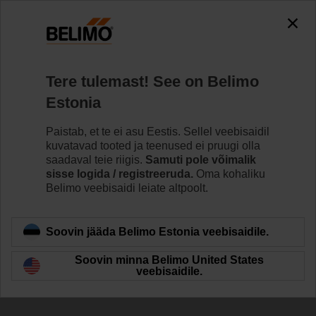
The exception is : javax.servlet.jsp.JspException: Problem
accessing the absolute URL
"https://www.belimo.com/ee/et_EE/~mgnlArea=cookies~".
java.io.IOException: Server returned HTTP response code: 500
for URL:
Tere tulemast! See on Belimo
https://www.belimo.com/ee/et_EE/~mgnlArea=cookies~
Estonia
Home
Ajamid
Tarvikud
Paistab, et te ei asu Eestis. Sellel veebisaidil
kuvatavad tooted ja teenused ei pruugi olla
ZA-LM
saadaval teie riigis.
Samuti pole võimalik
sisse logida / registreeruda.
Oma kohaliku
Belimo veebisaidi leiate altpoolt.
Soovin jääda Belimo Estonia veebisaidile.
Back to product category
Soovin minna Belimo United States
veebisaidile.