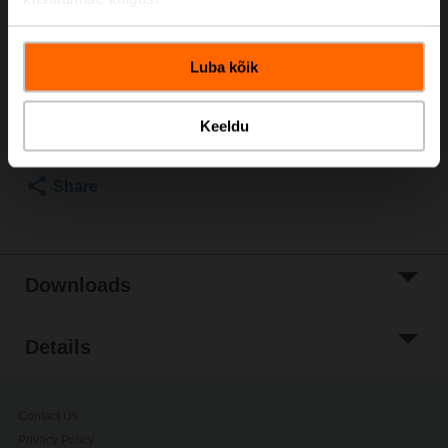
Please contact your local Sales Representative for
ordering.
Luba kõik
Add to Cart
Add to Project
Keeldu
List
Share
Downloads
Details
Contact Us
Privacy Policy