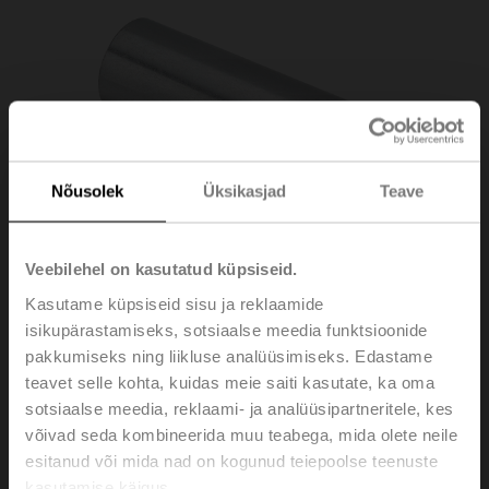
Nõusolek
Üksikasjad
Teave
Veebilehel on kasutatud küpsiseid.
Kasutame küpsiseid sisu ja reklaamide
isikupärastamiseks, sotsiaalse meedia funktsioonide
pakkumiseks ning liikluse analüüsimiseks. Edastame
teavet selle kohta, kuidas meie saiti kasutate, ka oma
ZA-LM
sotsiaalse meedia, reklaami- ja analüüsipartneritele, kes
võivad seda kombineerida muu teabega, mida olete neile
esitanud või mida nad on kogunud teiepoolse teenuste
Shaft adapter, for LM..A
kasutamise käigus.