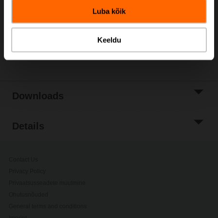
Luba kõik
Add to Project
List
Keeldu
Share
Downloads
Details
Contact Us
Privacy Policy
Privaatsusseadete muutmine
Ohutusnõuded
General terms and conditions