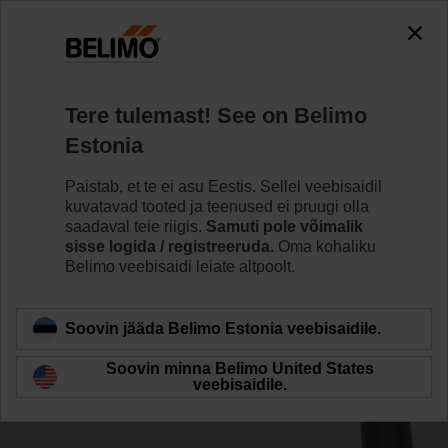
0
0
Home
Ajamid
Tarvikud
Tere tulemast! See on Belimo
ZKN2-B
Estonia
Paistab, et te ei asu Eestis. Sellel veebisaidil
kuvatavad tooted ja teenused ei pruugi olla
saadaval teie riigis.
Samuti pole võimalik
sisse logida / registreeruda.
Oma kohaliku
Back to product category
Belimo veebisaidi leiate altpoolt.
Soovin jääda Belimo Estonia veebisaidile.
Soovin minna Belimo United States
veebisaidile.