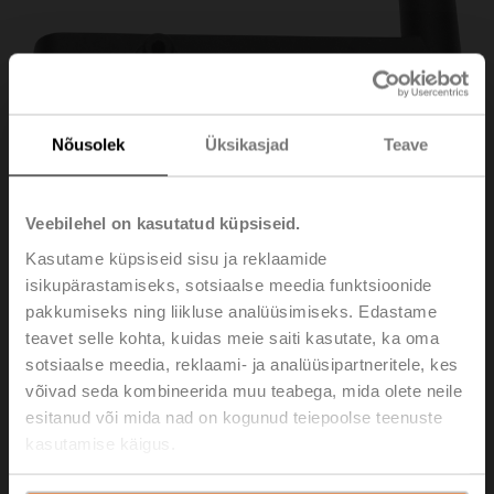
Nõusolek
Üksikasjad
Teave
Veebilehel on kasutatud küpsiseid.
Kasutame küpsiseid sisu ja reklaamide
isikupärastamiseks, sotsiaalse meedia funktsioonide
pakkumiseks ning liikluse analüüsimiseks. Edastame
ZKN2-B
teavet selle kohta, kuidas meie saiti kasutate, ka oma
sotsiaalse meedia, reklaami- ja analüüsipartneritele, kes
Hand crank, 63 mm, for BFL, BFN, BFA, BEN, BEE
võivad seda kombineerida muu teabega, mida olete neile
esitanud või mida nad on kogunud teiepoolse teenuste
Please contact your local Sales Representative for
kasutamise käigus.
ordering.
Add to Cart