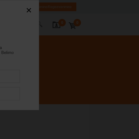
EN
RU
Sisselogimine/Registreerimine
0
0
Kontakt
la
 Belimo