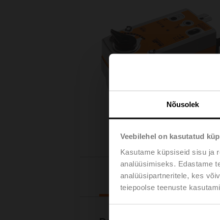
Nõusolek
Veebilehel on kasutatud küp
Kasutame küpsiseid sisu ja r
analüüsimiseks. Edastame tea
Downl
analüüsipartneritele, kes võ
teiepoolse teenuste kasutami