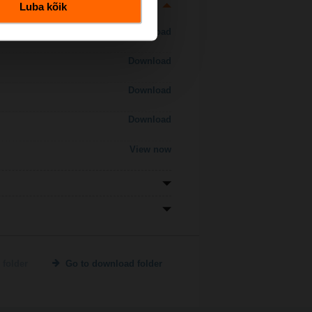
Luba kõik
Download
Download
Download
Download
View now
 folder
Go to download folder