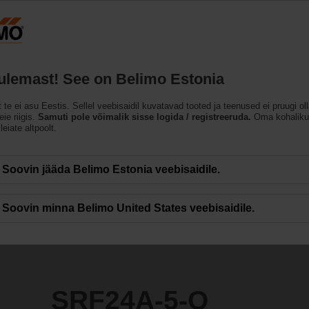
Eesti
ET
Tooted
Abi
Meist
tulemast! See on Belimo Estonia
t te ei asu Eestis. Sellel veebisaidil kuvatavad tooted ja teenused ei pruugi ol
ie riigis.
Samuti pole võimalik sisse logida / registreeruda.
Oma kohaliku
leiate altpoolt.
Soovin jääda Belimo Estonia veebisaidile.
Soovin minna Belimo United States veebisaidile.
SRF24A-5-O