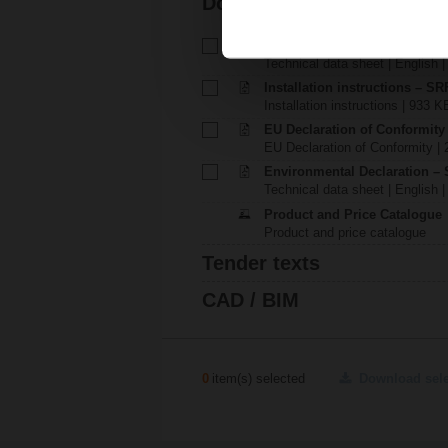
Documentation
Technical data sheet – SRF24
Technical data sheet | English 
Installation instructions – SRF
Installation instructions | 933 K
EU Declaration of Conformit
EU Declaration of Conformity | 
Environmental Declaration – 
Technical data sheet | English |
Product and Price Catalogue
Product and price catalogue
Tender texts
CAD / BIM
0
item(s) selected
Download sel