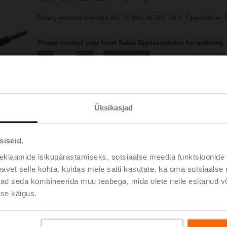
Rotary actuator fail-safe NO, 20 Nm, AC/DC 24 V, Open/close, 7
Please contact your local Sales Representative for ordering.
Add to Project List
Add to Cart
Share
Üksikasjad
siseid.
eklaamide isikupärastamiseks, sotsiaalse meedia funktsioonide 
vet selle kohta, kuidas meie saiti kasutate, ka oma sotsiaalse 
oads
ivad seda kombineerida muu teabega, mida olete neile esitanud 
De
se käigus.