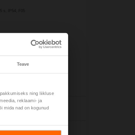
5 s, IP54, F05
Teave
pakkumiseks ning liikluse
meedia, reklaami- ja
või mida nad on kogunud
tails