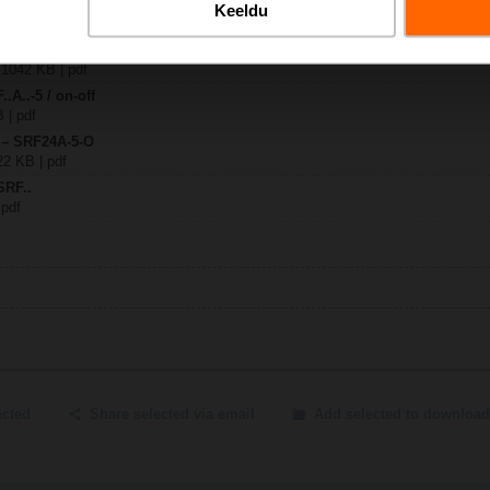
Keeldu
A-5-O
| 1042 KB | pdf
..A..-5 / on-off
B | pdf
y – SRF24A-5-O
22 KB | pdf
SRF..
 pdf
ected
Share selected via email
Add selected to download