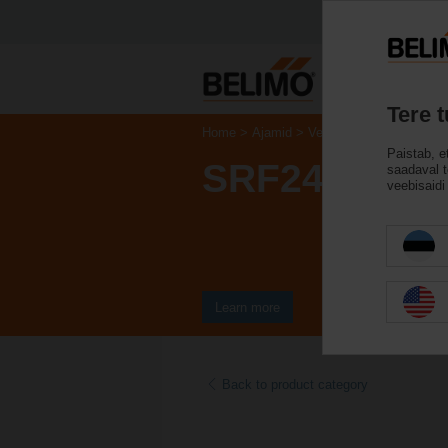
Tere 
Home
Ajamid
Ventiiliajamid
Paistab, e
SRF24A-5-O
saadaval te
veebisaidi 
Learn more
Back to product category