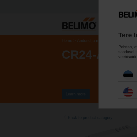
Tere 
Home
Andurid ja mõõturid
Ruumi üks
Paistab, e
CR24-A2
saadaval te
veebisaidi 
Learn more
Back to product category