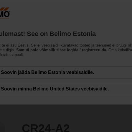
Eesti
ET
Tooted
Abi
Meist
tulemast! See on Belimo Estonia
used
t te ei asu Eestis. Sellel veebisaidil kuvatavad tooted ja teenused ei pruugi ol
ie riigis.
Samuti pole võimalik sisse logida / registreeruda.
Oma kohaliku
leiate altpoolt.
Soovin jääda Belimo Estonia veebisaidile.
Soovin minna Belimo United States veebisaidile.
CR24-A2