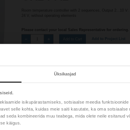
Room temperature controller with 2 sequences, Output 2...10 V: 
24 V, without operating elements
Please contact your local Sales Representative for ordering.
Add to Project List
Add to Cart
Share
Üksikasjad
siseid.
eklaamide isikupärastamiseks, sotsiaalse meedia funktsioonide 
Accessories
vet selle kohta, kuidas meie saiti kasutate, ka oma sotsiaalse 
ivad seda kombineerida muu teabega, mida olete neile esitanud 
se käigus.