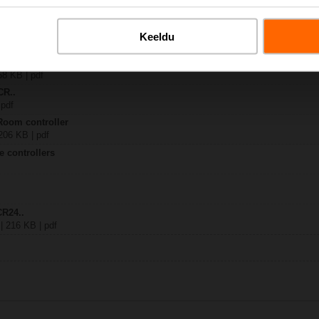
.
Keeldu
| 2196 KB | pdf
 – CR24-A2
58 KB | pdf
CR..
 pdf
Room controller
1206 KB | pdf
e controllers
CR24..
 | 216 KB | pdf