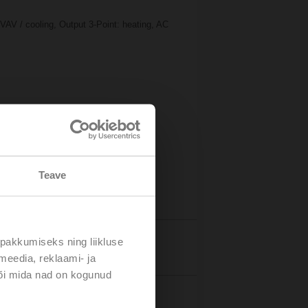
VAV / cooling, Output 3-Point: heating, AC
Teave
pakkumiseks ning liikluse
Details
meedia, reklaami- ja
või mida nad on kogunud