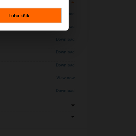
Download
Luba kõik
Download
Download
Download
Download
View now
Download