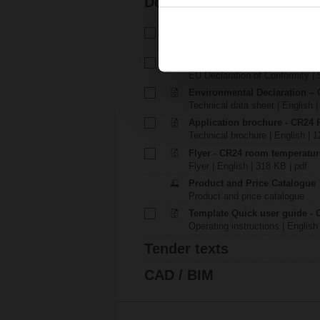
Documentation
Technical data sheet – CR24-.
Technical data sheet | English 
EU Declaration of Conformity
EU Declaration of Conformity | 
Environmental Declaration – 
Technical data sheet | English |
Application brochure - CR24 
Technical brochure | English | 
Flyer - CR24 room temperatur
Flyer | English | 318 KB | pdf
Product and Price Catalogue
Product and price catalogue
Template Quick user guide - 
Operating instructions | English
Tender texts
CAD / BIM