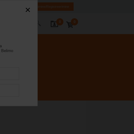
EN
RU
Sisselogimine/Registreerimine
0
0
Kontakt
la
 Belimo