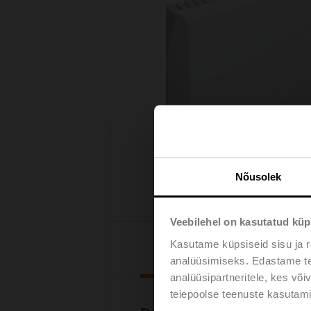
Nõusolek
Veebilehel on kasutatud küp
Kasutame küpsiseid sisu ja r
Downloads
analüüsimiseks. Edastame tea
analüüsipartneritele, kes võ
teiepoolse teenuste kasutami