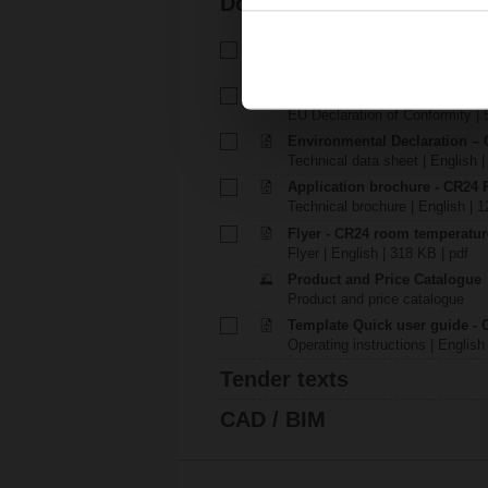
Documentation
Technical data sheet – CR24-.
Technical data sheet | English 
EU Declaration of Conformity
EU Declaration of Conformity | 
Environmental Declaration – 
Technical data sheet | English |
Application brochure - CR24 
Technical brochure | English | 
Flyer - CR24 room temperatur
Flyer | English | 318 KB | pdf
Product and Price Catalogue
Product and price catalogue
Template Quick user guide - 
Operating instructions | English
Tender texts
CAD / BIM