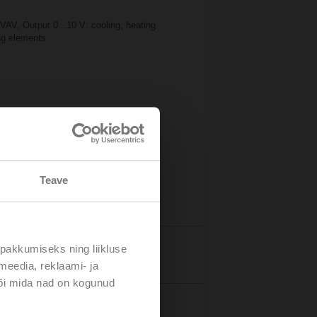
VAV, Output 0...10 V: cooling, heating
ing elements
Teave
pakkumiseks ning liikluse
Details
meedia, reklaami- ja
või mida nad on kogunud