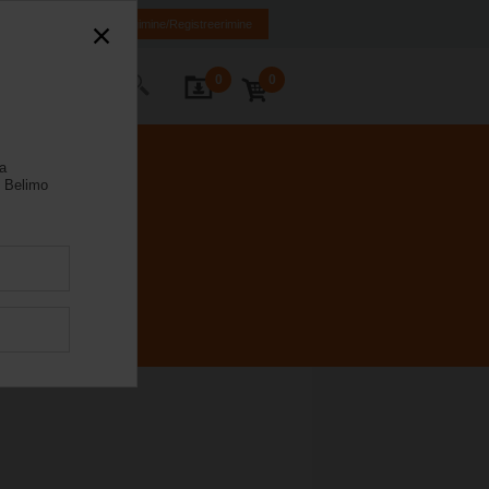
EN
RU
Sisselogimine/Registreerimine
0
0
Kontakt
la
 Belimo