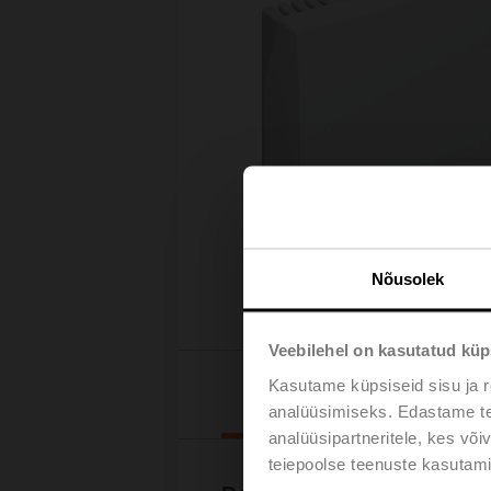
Nõusolek
Veebilehel on kasutatud küp
Kasutame küpsiseid sisu ja r
Downloads
analüüsimiseks. Edastame tea
analüüsipartneritele, kes võ
teiepoolse teenuste kasutami