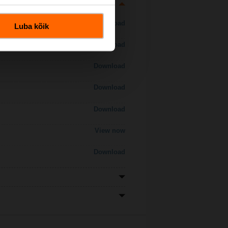
Download
Luba kõik
Download
Download
Download
Download
View now
Download