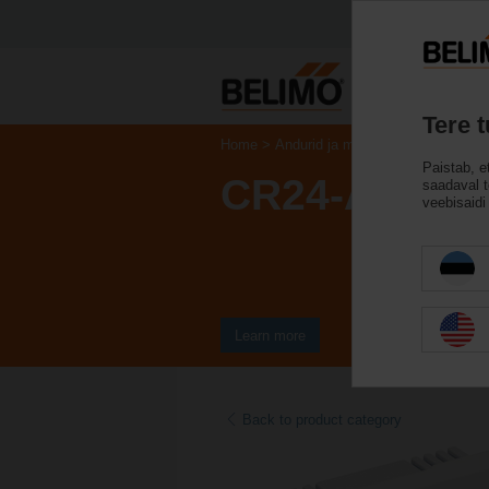
Tere 
Home
Andurid ja mõõturid
Ruumi üks
Paistab, e
CR24-A3
saadaval te
veebisaidi 
Learn more
Back to product category