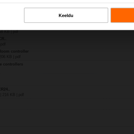
.
Keeldu
| 2196 KB | pdf
 – CR24-A3
58 KB | pdf
CR..
 pdf
Room controller
1206 KB | pdf
e controllers
CR24..
 | 216 KB | pdf