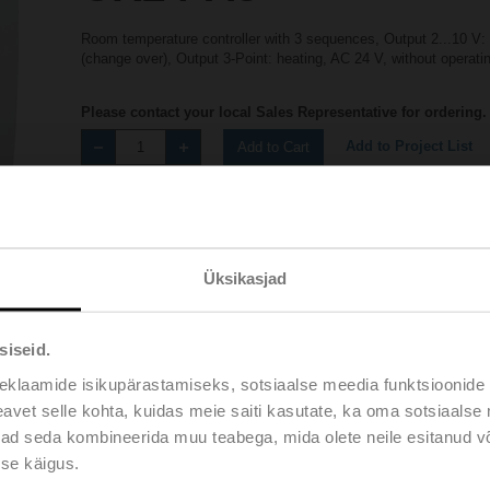
Room temperature controller with 3 sequences, Output 2...10 V: 
(change over), Output 3-Point: heating, AC 24 V, without operat
Please contact your local Sales Representative for ordering.
Add to Project List
Add to Cart
Share
Üksikasjad
siseid.
eklaamide isikupärastamiseks, sotsiaalse meedia funktsioonide 
Accessories
vet selle kohta, kuidas meie saiti kasutate, ka oma sotsiaalse 
ivad seda kombineerida muu teabega, mida olete neile esitanud 
se käigus.