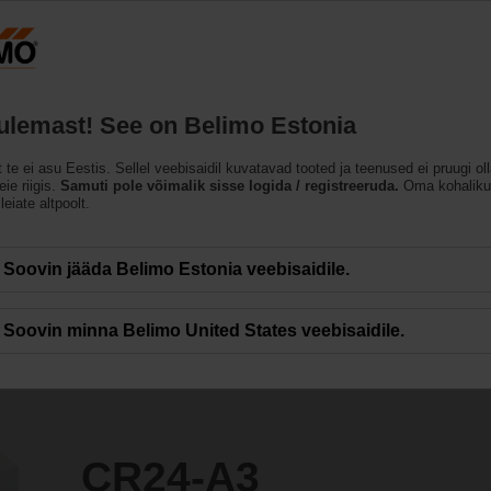
Eesti
ET
Tooted
Abi
Meist
tulemast! See on Belimo Estonia
used
t te ei asu Eestis. Sellel veebisaidil kuvatavad tooted ja teenused ei pruugi ol
ie riigis.
Samuti pole võimalik sisse logida / registreeruda.
Oma kohaliku
leiate altpoolt.
Soovin jääda Belimo Estonia veebisaidile.
Soovin minna Belimo United States veebisaidile.
CR24-A3