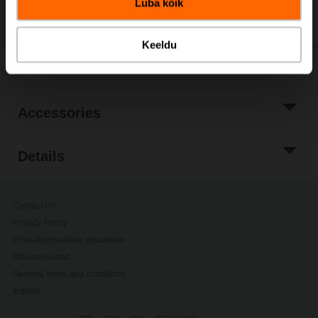
Luba kõik
Keeldu
Downloads
Accessories
Details
Contact Us
Privacy Policy
Privaatsusseadete muutmine
Ohutusnõuded
General terms and conditions
Imprint