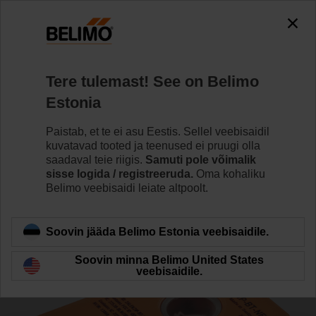
0
0
Home
Süsteemid
Tarvikud
Tere tulemast! See on Belimo
ZIP-BT-NFC
Estonia
Paistab, et te ei asu Eestis. Sellel veebisaidil
kuvatavad tooted ja teenused ei pruugi olla
saadaval teie riigis.
Samuti pole võimalik
sisse logida / registreeruda.
Oma kohaliku
Back to product category
Belimo veebisaidi leiate altpoolt.
Soovin jääda Belimo Estonia veebisaidile.
Soovin minna Belimo United States
veebisaidile.