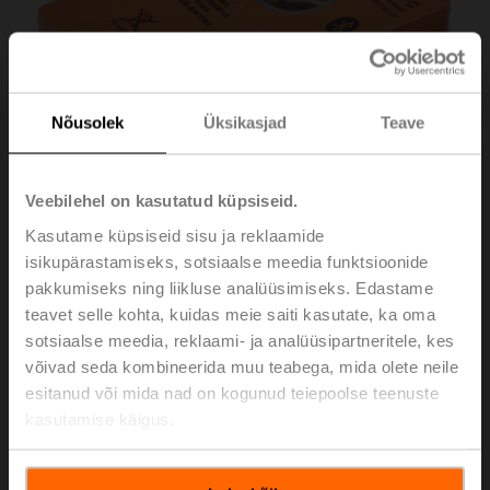
Nõusolek
Üksikasjad
Teave
Veebilehel on kasutatud küpsiseid.
Kasutame küpsiseid sisu ja reklaamide
isikupärastamiseks, sotsiaalse meedia funktsioonide
pakkumiseks ning liikluse analüüsimiseks. Edastame
ZIP-BT-NFC
teavet selle kohta, kuidas meie saiti kasutate, ka oma
sotsiaalse meedia, reklaami- ja analüüsipartneritele, kes
võivad seda kombineerida muu teabega, mida olete neile
Converter Bluetooth / NFC
esitanud või mida nad on kogunud teiepoolse teenuste
kasutamise käigus.
Please contact your local Belimo representative for
ordering.
Share