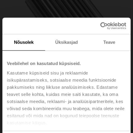
Nõusolek
Üksikasjad
Teave
Veebilehel on kasutatud küpsiseid.
Kasutame küpsiseid sisu ja reklaamide
isikupärastamiseks, sotsiaalse meedia funktsioonide
ZPF-14
pakkumiseks ning liikluse analüüsimiseks. Edastame
teavet selle kohta, kuidas meie saiti kasutate, ka oma
sotsiaalse meedia, reklaami- ja analüüsipartneritele, kes
Form fit adapter flat head, 14xø18x57 mm (WxøxH), for
võivad seda kombineerida muu teabega, mida olete neile
SR..P..-R
esitanud või mida nad on kogunud teiepoolse teenuste
Please contact your local Sales Representative for
kasutamise käigus.
ordering.