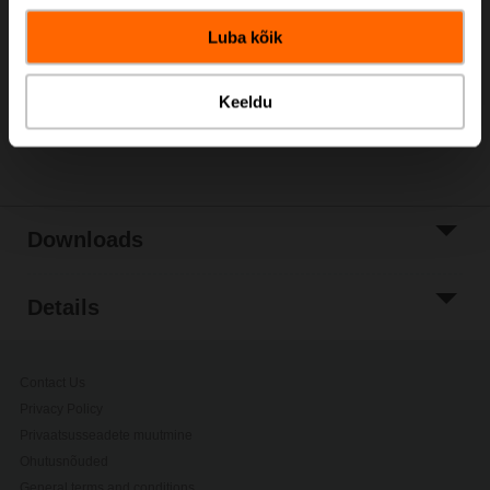
Add to Cart
Luba kõik
Add to Project
List
Keeldu
Share
Downloads
Details
Contact Us
Privacy Policy
Privaatsusseadete muutmine
Ohutusnõuded
General terms and conditions