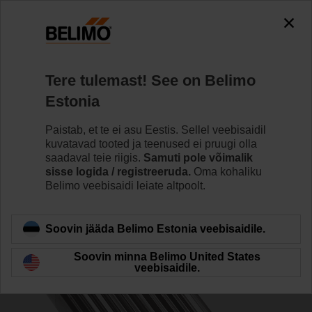
0
0
Home
Ventiilid
Tarvikud
Tere tulemast! See on Belimo
ZPF-14
Estonia
Paistab, et te ei asu Eestis. Sellel veebisaidil
kuvatavad tooted ja teenused ei pruugi olla
saadaval teie riigis.
Samuti pole võimalik
sisse logida / registreeruda.
Oma kohaliku
Back to product category
Belimo veebisaidi leiate altpoolt.
Soovin jääda Belimo Estonia veebisaidile.
Soovin minna Belimo United States
veebisaidile.