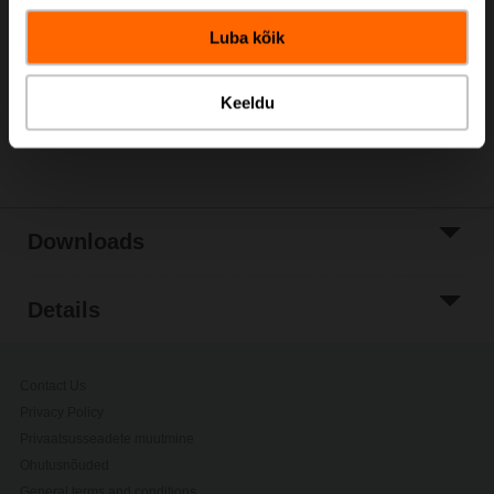
Add to Cart
Luba kõik
Add to Project
List
Keeldu
Share
Downloads
Details
Contact Us
Privacy Policy
Privaatsusseadete muutmine
Ohutusnõuded
General terms and conditions