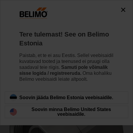
0
0
Home
Ventiilid
Tarvikud
Tere tulemast! See on Belimo
ZREV50F
Estonia
Paistab, et te ei asu Eestis. Sellel veebisaidil
kuvatavad tooted ja teenused ei pruugi olla
saadaval teie riigis.
Samuti pole võimalik
sisse logida / registreeruda.
Oma kohaliku
Back to product category
Belimo veebisaidi leiate altpoolt.
Soovin jääda Belimo Estonia veebisaidile.
Soovin minna Belimo United States
veebisaidile.