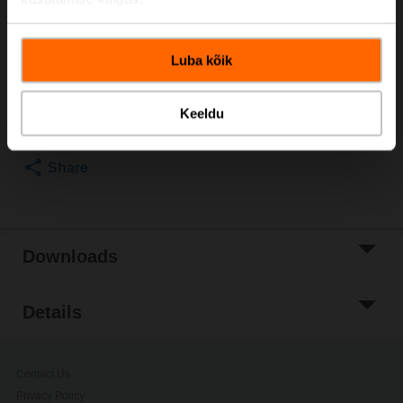
Please contact your local Sales Representative for
ordering.
Luba kõik
Add to Cart
Add to Project
Keeldu
List
Share
Downloads
Details
Contact Us
Privacy Policy