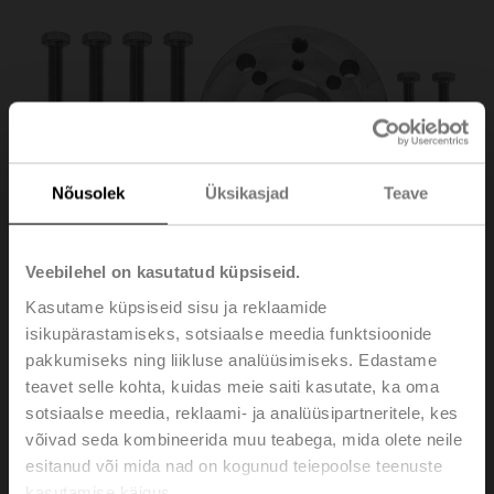
Nõusolek
Üksikasjad
Teave
Veebilehel on kasutatud küpsiseid.
Kasutame küpsiseid sisu ja reklaamide
isikupärastamiseks, sotsiaalse meedia funktsioonide
pakkumiseks ning liikluse analüüsimiseks. Edastame
teavet selle kohta, kuidas meie saiti kasutate, ka oma
ZRI-002
sotsiaalse meedia, reklaami- ja analüüsipartneritele, kes
võivad seda kombineerida muu teabega, mida olete neile
esitanud või mida nad on kogunud teiepoolse teenuste
Spacer ring, F05/F07, Height 23.5 mm
kasutamise käigus.