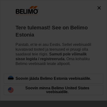
The exception is : javax.servlet.jsp.JspException: Problem
accessing the absolute URL
"https://www.belimo.com/ee/et_EE/~mgnlArea=cookies~".
java.io.IOException: Server returned HTTP response code: 500
for URL:
Tere tulemast! See on Belimo
https://www.belimo.com/ee/et_EE/~mgnlArea=cookies~
Estonia
Home
Ventiilid
Tarvikud
Paistab, et te ei asu Eestis. Sellel veebisaidil
kuvatavad tooted ja teenused ei pruugi olla
ZRI-002
saadaval teie riigis.
Samuti pole võimalik
sisse logida / registreeruda.
Oma kohaliku
Belimo veebisaidi leiate altpoolt.
Soovin jääda Belimo Estonia veebisaidile.
Back to product category
Soovin minna Belimo United States
veebisaidile.