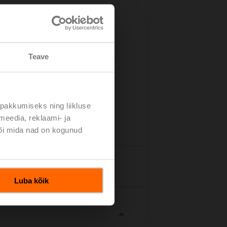
Teave
pakkumiseks ning liikluse
meedia, reklaami- ja
või mida nad on kogunud
tails
Luba kõik