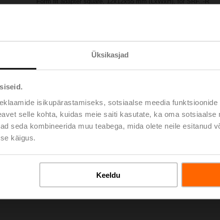
Form fit adapter square, 12x12x55 mm (LxWxH), for SRF..-R
Please contact your local Sales Representative for ordering.
Add to Project List
Add to Cart
Üksikasjad
Share
siseid.
eklaamide isikupärastamiseks, sotsiaalse meedia funktsioonide 
vet selle kohta, kuidas meie saiti kasutate, ka oma sotsiaalse 
ivad seda kombineerida muu teabega, mida olete neile esitanud 
se käigus.
oads
De
Keeldu