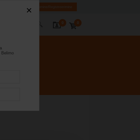
EN
RU
Sisselogimine/Registreerimine
0
0
Kontakt
la
 Belimo