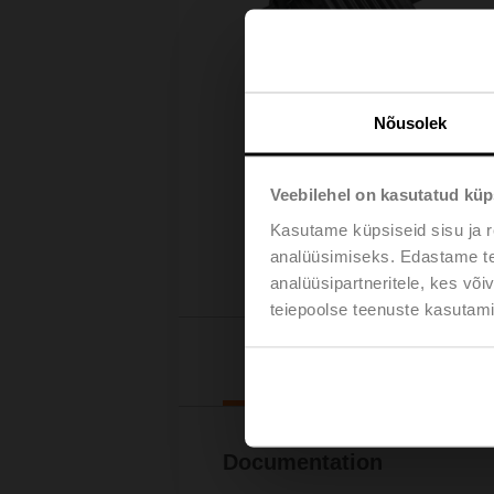
Nõusolek
Veebilehel on kasutatud küp
Kasutame küpsiseid sisu ja r
analüüsimiseks. Edastame tea
analüüsipartneritele, kes võ
teiepoolse teenuste kasutami
Downl
Documentation