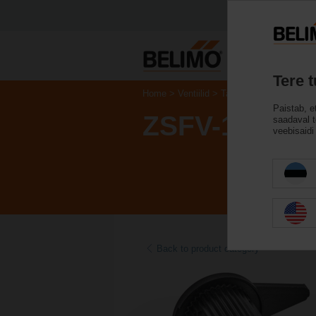
Tere 
Home
Ventiilid
Tarvikud
Paistab, e
ZSFV-12
saadaval te
veebisaidi 
Back to product category