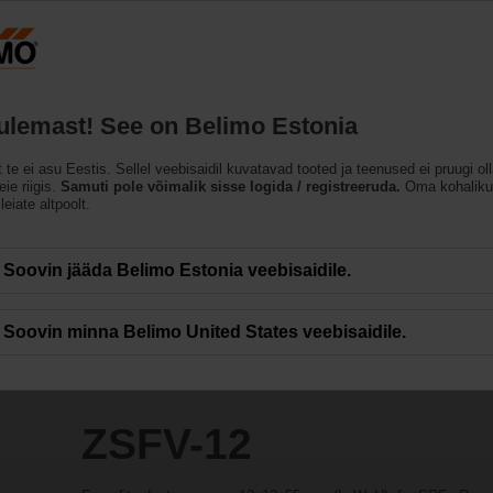
Eesti
ET
Tooted
Abi
Meist
tulemast! See on Belimo Estonia
t te ei asu Eestis. Sellel veebisaidil kuvatavad tooted ja teenused ei pruugi ol
ie riigis.
Samuti pole võimalik sisse logida / registreeruda.
Oma kohaliku
leiate altpoolt.
Soovin jääda Belimo Estonia veebisaidile.
Soovin minna Belimo United States veebisaidile.
ZSFV-12