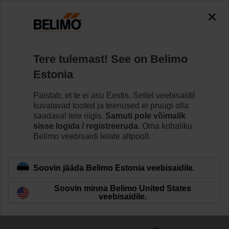
The exception is : javax.servlet.jsp.JspException: Problem
accessing the absolute URL
"https://www.belimo.com/ee/et_EE/~mgnlArea=cookies~".
java.io.IOException: Server returned HTTP response code: 500
for URL:
Tere tulemast! See on Belimo
https://www.belimo.com/ee/et_EE/~mgnlArea=cookies~
Estonia
Home
Ajamid
Tarvikud
Paistab, et te ei asu Eestis. Sellel veebisaidil
kuvatavad tooted ja teenused ei pruugi olla
BKN230-MOD
saadaval teie riigis.
Samuti pole võimalik
sisse logida / registreeruda.
Oma kohaliku
Belimo veebisaidi leiate altpoolt.
Soovin jääda Belimo Estonia veebisaidile.
Back to product category
Soovin minna Belimo United States
veebisaidile.