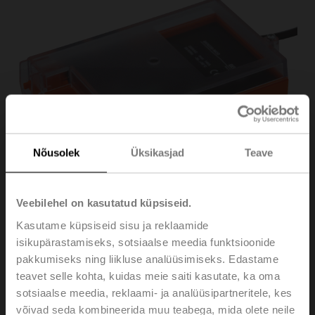
Nõusolek
Üksikasjad
Teave
Veebilehel on kasutatud küpsiseid.
Kasutame küpsiseid sisu ja reklaamide
isikupärastamiseks, sotsiaalse meedia funktsioonide
pakkumiseks ning liikluse analüüsimiseks. Edastame
BKN230-MOD
teavet selle kohta, kuidas meie saiti kasutate, ka oma
sotsiaalse meedia, reklaami- ja analüüsipartneritele, kes
Communication and power supply unit for fire damper
võivad seda kombineerida muu teabega, mida olete neile