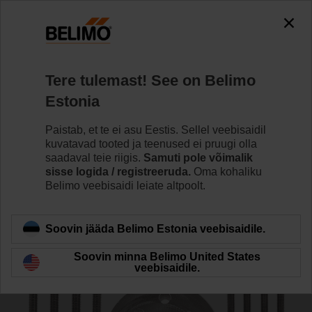
0
0
Home
Ventiilid
Tarvikud
Tere tulemast! See on Belimo
ZRI-001
Estonia
Paistab, et te ei asu Eestis. Sellel veebisaidil
kuvatavad tooted ja teenused ei pruugi olla
saadaval teie riigis.
Samuti pole võimalik
sisse logida / registreeruda.
Oma kohaliku
Back to product category
Belimo veebisaidi leiate altpoolt.
Soovin jääda Belimo Estonia veebisaidile.
Soovin minna Belimo United States
veebisaidile.