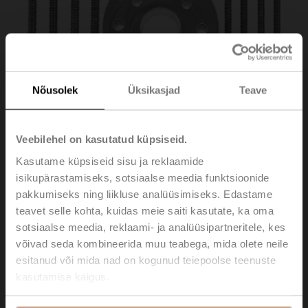
Nõusolek
Üksikasjad
Teave
Veebilehel on kasutatud küpsiseid.
Kasutame küpsiseid sisu ja reklaamide
isikupärastamiseks, sotsiaalse meedia funktsioonide
pakkumiseks ning liikluse analüüsimiseks. Edastame
ZRI-001
teavet selle kohta, kuidas meie saiti kasutate, ka oma
sotsiaalse meedia, reklaami- ja analüüsipartneritele, kes
Spacer ring, F04/F05, Height 22 mm
võivad seda kombineerida muu teabega, mida olete neile
esitanud või mida nad on kogunud teiepoolse teenuste
Please contact your local Sales Representative for
kasutamise käigus.
ordering.
Add to Cart