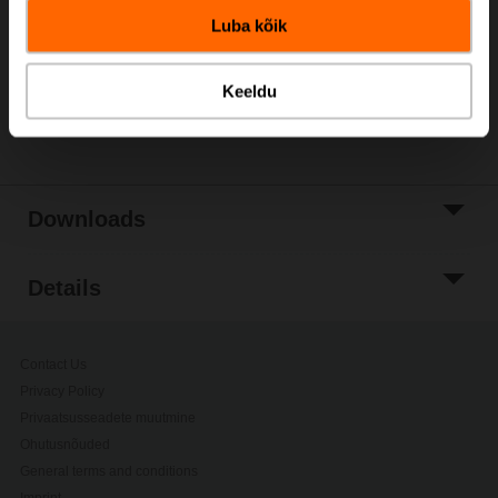
Luba kõik
Add to Project
List
Keeldu
Share
Downloads
Details
Contact Us
Privacy Policy
Privaatsusseadete muutmine
Ohutusnõuded
General terms and conditions