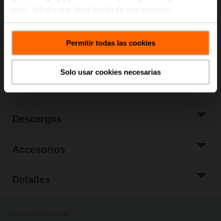
Precio de lista
367,00 EUR
partir del uso que haya hecho de sus servicios.
Añadir a Cesta
Añadir a lista de
Permitir todas las cookies
proyectos
Compartir
Solo usar cookies necesarias
Descargas
Accesorios
Detalles
Contacte con nosotros