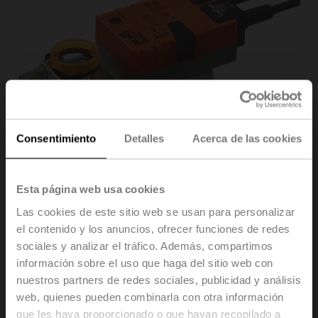
Consentimiento
Detalles
Acerca de las cookies
Esta página web usa cookies
Las cookies de este sitio web se usan para personalizar
el contenido y los anuncios, ofrecer funciones de redes
SM230ASR
sociales y analizar el tráfico. Además, compartimos
información sobre el uso que haga del sitio web con
Actuador rotativo, 20 Nm, AC 100...240 V, 2...10 V,
nuestros partners de redes sociales, publicidad y análisis
150 s, IP54
web, quienes pueden combinarla con otra información
que les haya proporcionado o que hayan recopilado a