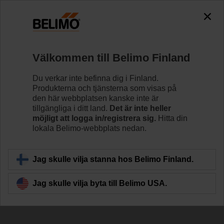
The exception is : javax.servlet.jsp.JspException: Problem
accessing the absolute URL
"https://www.belimo.com/fi/sv_SE/~mgnlArea=cookies~".
java.io.IOException: Server returned HTTP response code: 500
for URL: https://www.belimo.com/fi/sv_SE/~mgnlArea=cookies~
Välkommen till Belimo Finland
Hem
Spjällställdon
Felsäkra ställdon
Du verkar inte befinna dig i Finland.
Produkterna och tjänsterna som visas på
LF24-SR
den här webbplatsen kanske inte är
tillgängliga i ditt land.
Det är inte heller
möjligt att logga in/registrera sig.
Hitta din
lokala Belimo-webbplats nedan.
Läs mer
Jag skulle vilja stanna hos Belimo Finland.
Jag skulle vilja byta till Belimo USA.
Tillbaka till produktkategori