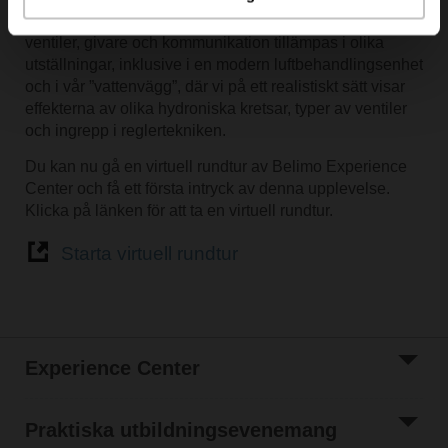
Vi visar dig hur den senaste tekniken för ställdon,
ventiler, givare och kommunikation tillämpas i olika
utställningar, inklusive i en modern luftbehandlingsenhet
och i vår ”vattenvägg”, där vi på ett realistiskt sätt visar
effekterna av olika hydroniska kretsar, typer av ventiler
och ingrepp i reglertekniken.
Du kan nu gå en virtuell rundtur av Belimo Experience
Center och få ett första intryck av denna upplevelse.
Klicka på länken för att ta en virtuell rundtur.
Starta virtuell rundtur
Experience Center
Praktiska utbildningsevenemang