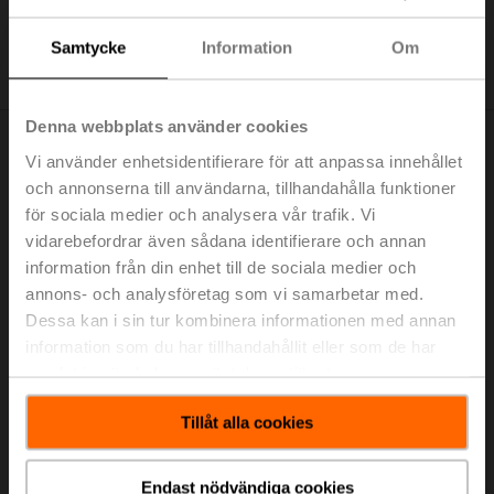
Samtycke
Information
Om
Denna webbplats använder cookies
Vi använder enhetsidentifierare för att anpassa innehållet
och annonserna till användarna, tillhandahålla funktioner
för sociala medier och analysera vår trafik. Vi
vidarebefordrar även sådana identifierare och annan
information från din enhet till de sociala medier och
annons- och analysföretag som vi samarbetar med.
Dessa kan i sin tur kombinera informationen med annan
information som du har tillhandahållit eller som de har
samlat in när du har använt deras tjänster.
Tillåt alla cookies
Teori och praktik, lättbegripligt och levandegjort!
I Belimo Experience Center upplever du våra
Endast nödvändiga cookies
styrenheter från Belimo under verkliga driftförhållanden.