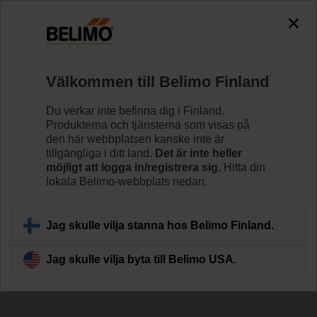
0
0
Hem
System
Välkommen till Belimo Finland
Belimo Energy Valve™
Belimo Energy Valve™ är en tryckoberoende
Du verkar inte befinna dig i Finland.
reglerventil som dessutom övervakar värmeväxlarens
Produkterna och tjänsterna som visas på
prestanda och energiförbrukning. Den kan även hantera
den här webbplatsen kanske inte är
Delta T och kommunicerar med IoT-molnet.
tillgängliga i ditt land.
Det är inte heller
möjligt att logga in/registrera sig.
Hitta din
lokala Belimo-webbplats nedan.
Läs mer
Jag skulle vilja stanna hos Belimo Finland.
Filtrera efter
Jag skulle vilja byta till Belimo USA.
34
resultat hittades