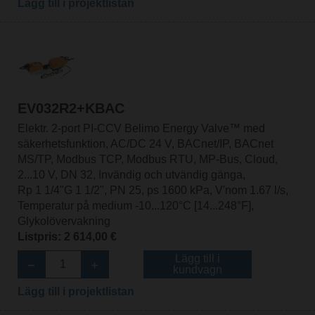
Lägg till i projektlistan
EV032R2+KBAC
Elektr. 2-port PI-CCV Belimo Energy Valve™ med
säkerhetsfunktion, AC/DC 24 V, BACnet/IP, BACnet
MS/TP, Modbus TCP, Modbus RTU, MP-Bus, Cloud,
2...10 V, DN 32, Invändig och utvändig gänga,
Rp 1 1/4"G 1 1/2", PN 25, ps 1600 kPa, V'nom 1.67 l/s,
Temperatur på medium -10...120°C [14...248°F],
Glykolövervakning
Listpris: 2 614,00 €
Lägg till i
kundvagn
Lägg till i projektlistan