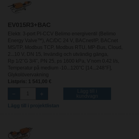
EV015R3+BAC
Elektr. 3-port PI-CCV Belimo energiventil (Belimo
Energy Valve™), AC/DC 24 V, BACnet/IP, BACnet
MS/TP, Modbus TCP, Modbus RTU, MP-Bus, Cloud,
2...10 V, DN 15, Invändig och utvändig gänga,
Rp 1/2"G 3/4", PN 25, ps 1600 kPa, V'nom 0.42 l/s,
Temperatur på medium -10...120°C [14...248°F],
Glykolövervakning
Listpris: 1 541,00 €
Lägg till i
kundvagn
Lägg till i projektlistan