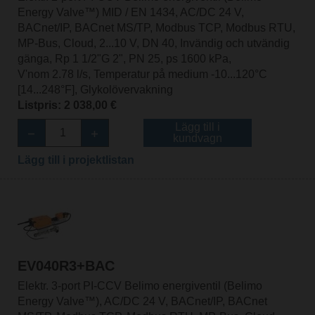
Energy Valve™) MID / EN 1434, AC/DC 24 V,
BACnet/IP, BACnet MS/TP, Modbus TCP, Modbus RTU,
MP-Bus, Cloud, 2...10 V, DN 40, Invändig och utvändig
gänga, Rp 1 1/2"G 2", PN 25, ps 1600 kPa,
V'nom 2.78 l/s, Temperatur på medium -10...120°C
[14...248°F], Glykolövervakning
Listpris: 2 038,00 €
Lägg till i
kundvagn
Lägg till i projektlistan
EV040R3+BAC
Elektr. 3-port PI-CCV Belimo energiventil (Belimo
Energy Valve™), AC/DC 24 V, BACnet/IP, BACnet