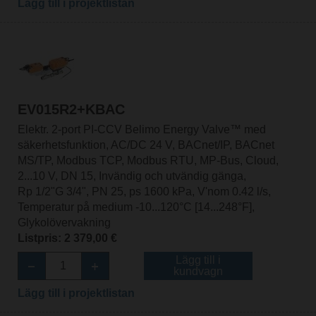
Lägg till i projektlistan
EV015R2+KBAC
Elektr. 2-port PI-CCV Belimo Energy Valve™ med
säkerhetsfunktion, AC/DC 24 V, BACnet/IP, BACnet
MS/TP, Modbus TCP, Modbus RTU, MP-Bus, Cloud,
2...10 V, DN 15, Invändig och utvändig gänga,
Rp 1/2"G 3/4", PN 25, ps 1600 kPa, V'nom 0.42 l/s,
Temperatur på medium -10...120°C [14...248°F],
Glykolövervakning
Listpris: 2 379,00 €
Lägg till i
kundvagn
Lägg till i projektlistan