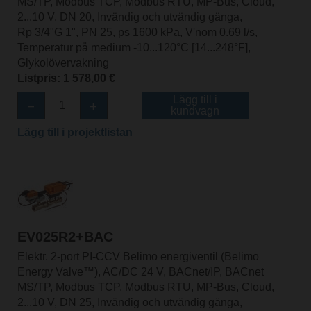
MS/TP, Modbus TCP, Modbus RTU, MP-Bus, Cloud,
2...10 V, DN 20, Invändig och utvändig gänga,
Rp 3/4"G 1", PN 25, ps 1600 kPa, V'nom 0.69 l/s,
Temperatur på medium -10...120°C [14...248°F],
Glykolövervakning
Listpris: 1 578,00 €
Lägg till i
kundvagn
Lägg till i projektlistan
EV025R2+BAC
Elektr. 2-port PI-CCV Belimo energiventil (Belimo
Energy Valve™), AC/DC 24 V, BACnet/IP, BACnet
MS/TP, Modbus TCP, Modbus RTU, MP-Bus, Cloud,
2...10 V, DN 25, Invändig och utvändig gänga,