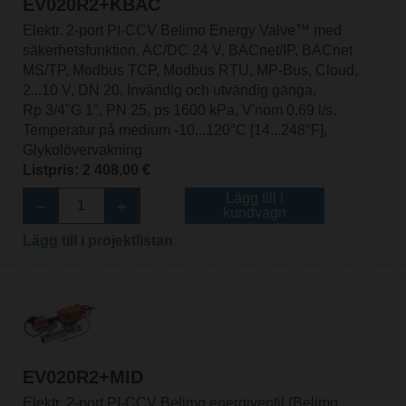
EV020R2+KBAC
Elektr. 2-port PI-CCV Belimo Energy Valve™ med
säkerhetsfunktion, AC/DC 24 V, BACnet/IP, BACnet
MS/TP, Modbus TCP, Modbus RTU, MP-Bus, Cloud,
2...10 V, DN 20, Invändig och utvändig gänga,
Rp 3/4"G 1", PN 25, ps 1600 kPa, V'nom 0.69 l/s,
Temperatur på medium -10...120°C [14...248°F],
Glykolövervakning
Listpris: 2 408,00 €
Lägg till i
kundvagn
Lägg till i projektlistan
EV020R2+MID
Elektr. 2-port PI-CCV Belimo energiventil (Belimo