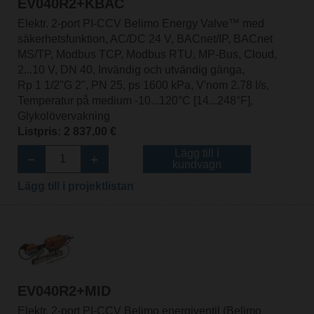
EV040R2+KBAC
Elektr. 2-port PI-CCV Belimo Energy Valve™ med
säkerhetsfunktion, AC/DC 24 V, BACnet/IP, BACnet
MS/TP, Modbus TCP, Modbus RTU, MP-Bus, Cloud,
2...10 V, DN 40, Invändig och utvändig gänga,
Rp 1 1/2"G 2", PN 25, ps 1600 kPa, V'nom 2.78 l/s,
Temperatur på medium -10...120°C [14...248°F],
Glykolövervakning
Listpris: 2 837,00 €
Lägg till i
kundvagn
Lägg till i projektlistan
EV040R2+MID
Elektr. 2-port PI-CCV Belimo energiventil (Belimo