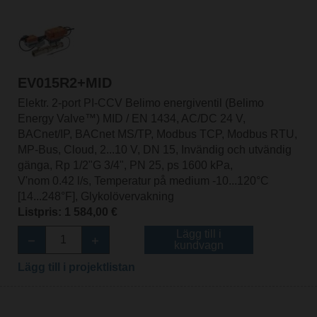
EV015R2+MID
Elektr. 2-port PI-CCV Belimo energiventil (Belimo
Energy Valve™) MID / EN 1434, AC/DC 24 V,
BACnet/IP, BACnet MS/TP, Modbus TCP, Modbus RTU,
MP-Bus, Cloud, 2...10 V, DN 15, Invändig och utvändig
gänga, Rp 1/2"G 3/4", PN 25, ps 1600 kPa,
V'nom 0.42 l/s, Temperatur på medium -10...120°C
[14...248°F], Glykolövervakning
Listpris: 1 584,00 €
Lägg till i
kundvagn
Lägg till i projektlistan