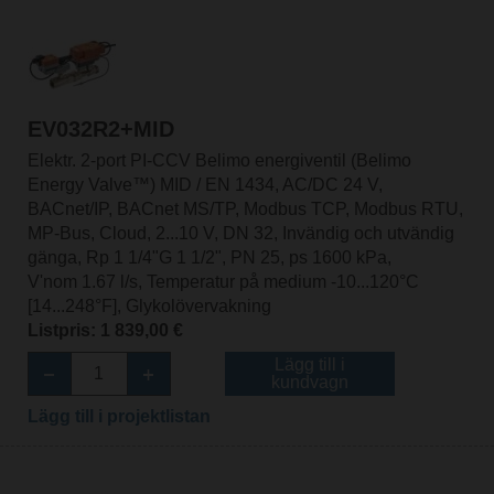
EV032R2+MID
Elektr. 2-port PI-CCV Belimo energiventil (Belimo
Energy Valve™) MID / EN 1434, AC/DC 24 V,
BACnet/IP, BACnet MS/TP, Modbus TCP, Modbus RTU,
MP-Bus, Cloud, 2...10 V, DN 32, Invändig och utvändig
gänga, Rp 1 1/4"G 1 1/2", PN 25, ps 1600 kPa,
V'nom 1.67 l/s, Temperatur på medium -10...120°C
[14...248°F], Glykolövervakning
Listpris: 1 839,00 €
Lägg till i
kundvagn
Lägg till i projektlistan