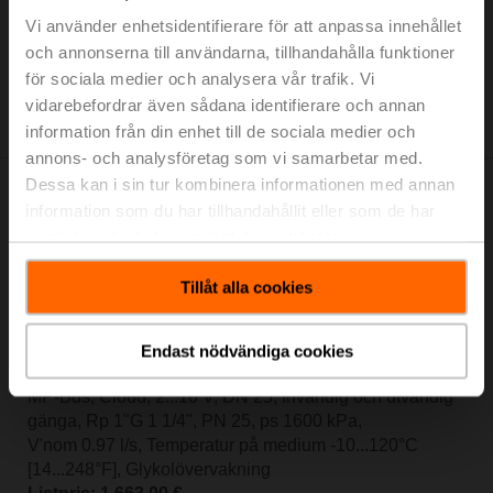
Glykolövervakning
Vi använder enhetsidentifierare för att anpassa innehållet
Listpris: 2 450,00 €
och annonserna till användarna, tillhandahålla funktioner
Lägg till i
för sociala medier och analysera vår trafik. Vi
kundvagn
vidarebefordrar även sådana identifierare och annan
Lägg till i projektlistan
information från din enhet till de sociala medier och
annons- och analysföretag som vi samarbetar med.
Dessa kan i sin tur kombinera informationen med annan
information som du har tillhandahållit eller som de har
samlat in när du har använt deras tjänster.
Tillåt alla cookies
EV025R2+MID
Elektr. 2-port PI-CCV Belimo energiventil (Belimo
Energy Valve™) MID / EN 1434, AC/DC 24 V,
Endast nödvändiga cookies
BACnet/IP, BACnet MS/TP, Modbus TCP, Modbus RTU,
MP-Bus, Cloud, 2...10 V, DN 25, Invändig och utvändig
gänga, Rp 1"G 1 1/4", PN 25, ps 1600 kPa,
V'nom 0.97 l/s, Temperatur på medium -10...120°C
[14...248°F], Glykolövervakning