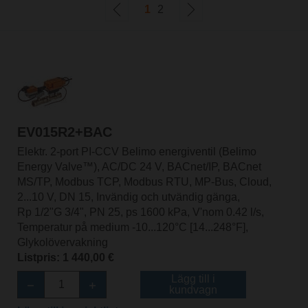
1
2
EV015R2+BAC
Elektr. 2-port PI-CCV Belimo energiventil (Belimo
Energy Valve™), AC/DC 24 V, BACnet/IP, BACnet
MS/TP, Modbus TCP, Modbus RTU, MP-Bus, Cloud,
2...10 V, DN 15, Invändig och utvändig gänga,
Rp 1/2"G 3/4", PN 25, ps 1600 kPa, V'nom 0.42 l/s,
Temperatur på medium -10...120°C [14...248°F],
Glykolövervakning
Listpris: 1 440,00 €
Lägg till i
kundvagn