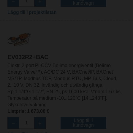
kundvagn
Lägg till i projektlistan
EV032R2+BAC
Elektr. 2-port PI-CCV Belimo energiventil (Belimo
Energy Valve™), AC/DC 24 V, BACnet/IP, BACnet
MS/TP, Modbus TCP, Modbus RTU, MP-Bus, Cloud,
2...10 V, DN 32, Invändig och utvändig gänga,
Rp 1 1/4"G 1 1/2", PN 25, ps 1600 kPa, V'nom 1.67 l/s,
Temperatur på medium -10...120°C [14...248°F],
Glykolövervakning
Listpris: 1 673,00 €
Lägg till i
kundvagn