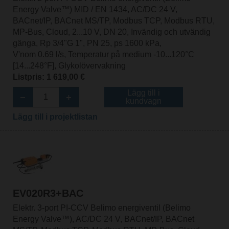
Energy Valve™) MID / EN 1434, AC/DC 24 V,
BACnet/IP, BACnet MS/TP, Modbus TCP, Modbus RTU,
MP-Bus, Cloud, 2...10 V, DN 20, Invändig och utvändig
gänga, Rp 3/4"G 1", PN 25, ps 1600 kPa,
V'nom 0.69 l/s, Temperatur på medium -10...120°C
[14...248°F], Glykolövervakning
Listpris: 1 619,00 €
Lägg till i
kundvagn
Lägg till i projektlistan
EV020R3+BAC
Elektr. 3-port PI-CCV Belimo energiventil (Belimo
Energy Valve™), AC/DC 24 V, BACnet/IP, BACnet