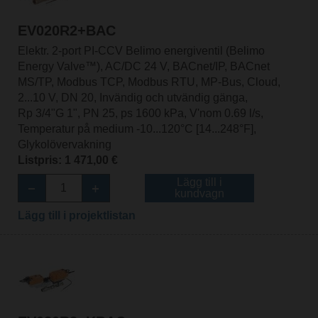
EV020R2+BAC
Elektr. 2-port PI-CCV Belimo energiventil (Belimo
Energy Valve™), AC/DC 24 V, BACnet/IP, BACnet
MS/TP, Modbus TCP, Modbus RTU, MP-Bus, Cloud,
2...10 V, DN 20, Invändig och utvändig gänga,
Rp 3/4"G 1", PN 25, ps 1600 kPa, V'nom 0.69 l/s,
Temperatur på medium -10...120°C [14...248°F],
Glykolövervakning
Listpris: 1 471,00 €
Lägg till i
kundvagn
Lägg till i projektlistan