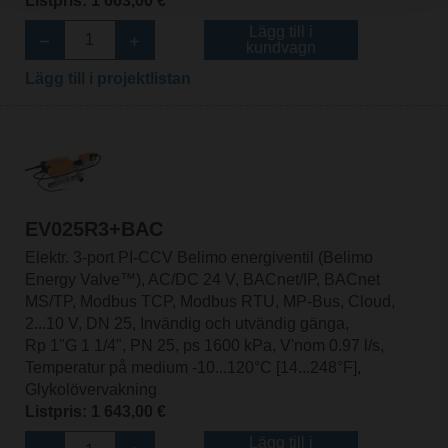
Listpris: 1 663,00 €
Lägg till i
kundvagn
Lägg till i projektlistan
EV025R3+BAC
Elektr. 3-port PI-CCV Belimo energiventil (Belimo
Energy Valve™), AC/DC 24 V, BACnet/IP, BACnet
MS/TP, Modbus TCP, Modbus RTU, MP-Bus, Cloud,
2...10 V, DN 25, Invändig och utvändig gänga,
Rp 1"G 1 1/4", PN 25, ps 1600 kPa, V'nom 0.97 l/s,
Temperatur på medium -10...120°C [14...248°F],
Glykolövervakning
Listpris: 1 643,00 €
Lägg till i