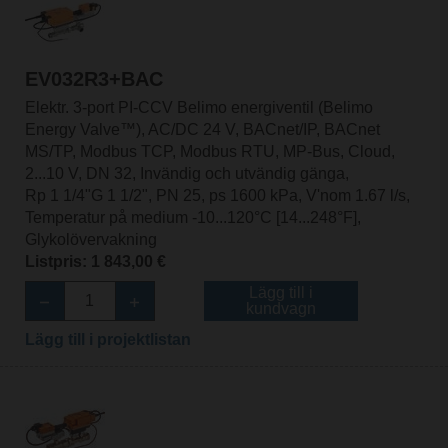
EV032R3+BAC
Elektr. 3-port PI-CCV Belimo energiventil (Belimo
Energy Valve™), AC/DC 24 V, BACnet/IP, BACnet
MS/TP, Modbus TCP, Modbus RTU, MP-Bus, Cloud,
2...10 V, DN 32, Invändig och utvändig gänga,
Rp 1 1/4"G 1 1/2", PN 25, ps 1600 kPa, V'nom 1.67 l/s,
Temperatur på medium -10...120°C [14...248°F],
Glykolövervakning
Listpris: 1 843,00 €
Lägg till i
kundvagn
Lägg till i projektlistan