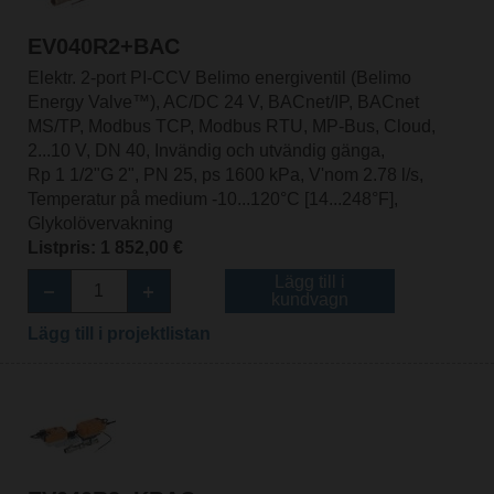
EV040R2+BAC
Elektr. 2-port PI-CCV Belimo energiventil (Belimo
Energy Valve™), AC/DC 24 V, BACnet/IP, BACnet
MS/TP, Modbus TCP, Modbus RTU, MP-Bus, Cloud,
2...10 V, DN 40, Invändig och utvändig gänga,
Rp 1 1/2"G 2", PN 25, ps 1600 kPa, V'nom 2.78 l/s,
Temperatur på medium -10...120°C [14...248°F],
Glykolövervakning
Listpris: 1 852,00 €
Lägg till i
kundvagn
Lägg till i projektlistan