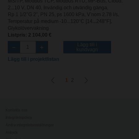
MS/TP, Modbus TCP, Modbus RTU, MP-Bus, Cloud,
2...10 V, DN 40, Invändig och utvändig gänga,
Rp 1 1/2"G 2", PN 25, ps 1600 kPa, V'nom 2.78 l/s,
Temperatur på medium -10...120°C [14...248°F],
Glykolövervakning
Listpris: 2 104,00 €
Lägg till i
kundvagn
Lägg till i projektlistan
1
2
Kontakta oss
Integritetspolicy
Ändra integritetsinställningar
Avtryck