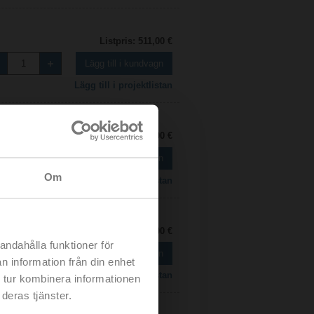
Listpris: 511,00 €
Lägg till i kundvagn
Lägg till i projektlistan
Listpris: 468,00 €
Lägg till i kundvagn
Om
Lägg till i projektlistan
Listpris: 379,00 €
andahålla funktioner för
Lägg till i kundvagn
n information från din enhet
Lägg till i projektlistan
 tur kombinera informationen
deras tjänster.