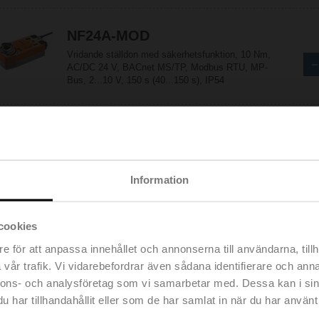
NF24A-MOD
Vridande ställdon med säkerhetsfunktion, 10 Nm,
AC/DC 24 V, BACnet MS/TP, Modbus RTU, MP-
Bus, 2...10 V, 150 s (40...150 s), IP54
NF24A-MP
Vridande ställdon med säkerhetsfunktion, 10 Nm,
AC/DC 24 V, MP-Bus, 2...10 V, 150 s (40...150
s), IP54
Information
cookies
NF24A-S2
Vridande ställdon med säkerhetsfunktion, 10 Nm,
e för att anpassa innehållet och annonserna till användarna, tillh
AC/DC 24 V, Öppna/stäng, 75 s, 2x SPDT, IP54
vår trafik. Vi vidarebefordrar även sådana identifierare och anna
nnons- och analysföretag som vi samarbetar med. Dessa kan i sin
har tillhandahållit eller som de har samlat in när du har använt 