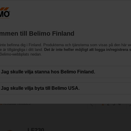
Finland
Produkter
Support
Om oss
Kon
mmen till Belimo Finland
inte befinna dig i Finland. Produkterna och tjänsterna som visas på den här 
lldon
 är tillgängliga i ditt land.
Det är inte heller möjligt att logga in/registrera s
 Belimo-webbplats nedan.
ån Belimo uppfyller kraven för en mängd olika applikationer. De finns med ett
Jag skulle vilja stanna hos Belimo Finland.
Jag skulle vilja byta till Belimo USA.
72
resultat hittades
1
2
3
4
LF230