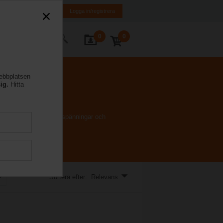
FI
SE
EN
Logga in/registrera
0
0
takta oss
webbplatsen
ig.
Hitta
 stort urval nominella spänningar och
Sortera efter: Relevans