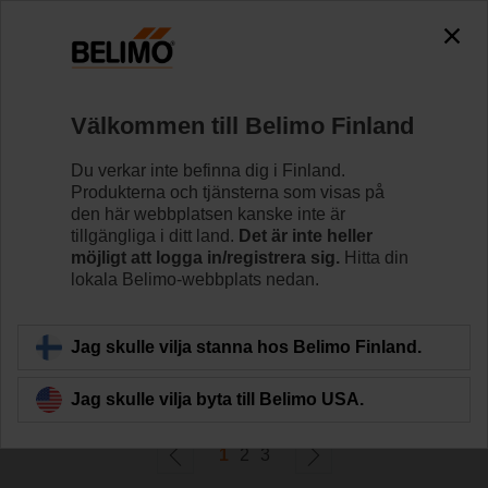
0
0
Hem
Spjällställdon
Välkommen till Belimo Finland
Linjära ställdon
Linjära spjällställdon är tillgängliga med flera olika
Du verkar inte befinna dig i Finland.
slaglängder för att uppfylla specifika applikationskrav.
Produkterna och tjänsterna som visas på
den här webbplatsen kanske inte är
tillgängliga i ditt land.
Det är inte heller
Läs mer
möjligt att logga in/registrera sig.
Hitta din
lokala Belimo-webbplats nedan.
Filtrera efter
Jag skulle vilja stanna hos Belimo Finland.
52
resultat hittades
Jag skulle vilja byta till Belimo USA.
1
2
3