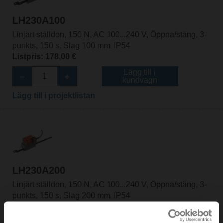
LH230A100
Linjärt ställdon, 150 N, AC 100...240 V, Öppna/stäng, 3-
punkts, 150 s, Slag 100 mm, IP54
Listpris: 178,00 €
Lägg till i
kundvagn
Lägg till i projektlistan
LH230A200
Linjärt ställdon, 150 N, AC 100...240 V, Öppna/stäng, 3-
punkts, 150 s, Slag 200 mm, IP54
Listpris: 185,00 €
Lägg till i