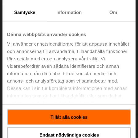
kundvagn
Samtycke
Information
Om
Lägg till i projektlistan
Denna webbplats använder cookies
Vi använder enhetsidentifierare för att anpassa innehållet
och annonserna till användarna, tillhandahålla funktioner
för sociala medier och analysera vår trafik. Vi
LH230A300
vidarebefordrar även sådana identifierare och annan
Linjärt ställdon, 150 N, AC 100...240 V, Öppna/stäng, 3-
information från din enhet till de sociala medier och
punkts, 150 s, Slag 300 mm, IP54
annons- och analysföretag som vi samarbetar med.
Listpris: 188,00 €
Dessa kan i sin tur kombinera informationen med annan
Lägg till i
information som du har tillhandahållit eller som de har
kundvagn
samlat in när du har använt deras tjänster.
Lägg till i projektlistan
Tillåt alla cookies
Endast nödvändiga cookies