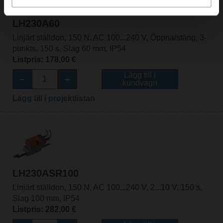
LH230A60
Linjärt ställdon, 150 N, AC 100...240 V, Öppna/stäng, 3-
punkts, 150 s, Slag 60 mm, IP54
Listpris: 178,00 €
Lägg till i
kundvagn
Lägg till i projektlistan
LH230ASR100
Linjärt ställdon, 150 N, AC 100...240 V, 2...10 V, 150 s,
Slag 100 mm, IP54
Listpris: 282,00 €