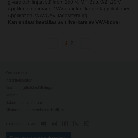
givare och linjärt ställdon, 150 N, MP-Bus, 0/2...10 V
Applikationsområde: VAV-enheter i komfortapplikationer
Applikation: VAV/CAV, lägesstyrning
Kan endast beställas av tillverkare av VAV-boxar
1
2
Kontakta oss
Integritetspolicy
Ändra integritetsinställningar
Avtryck
Säkerhetsanvisningar
Allmänna bestämmelser och villkor
+358 207 639 500