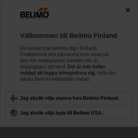
0
0
Hem
Spjällställdon
Välkommen till Belimo Finland
Variabel luftvolym
Belimo VAV-ställdon tillhandahåller lösningar för
Du verkar inte befinna dig i Finland.
volymetriskt flöde och tryckreglering för VAV- och CAV-
Produkterna och tjänsterna som visas på
enheter.
den här webbplatsen kanske inte är
tillgängliga i ditt land.
Det är inte heller
möjligt att logga in/registrera sig.
Hitta din
Läs mer
lokala Belimo-webbplats nedan.
Filtrera efter
Jag skulle vilja stanna hos Belimo Finland.
Jag skulle vilja byta till Belimo USA.
32
resultat hittades
1
2