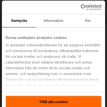
Samtycke
Information
Om
LM24A-VST
Vridande ställdon för VRU, 5 Nm, AC/DC 24 V, 120 s,
Denna webbplats använder cookies
IP54
Kan endast beställas av tillverkare av VAV-boxar
Vi använder enhetsidentifierare för att anpassa innehållet
och annonserna till användarna, tillhandahålla funktioner
för sociala medier och analysera vår trafik. Vi
vidarebefordrar även sådana identifierare och annan
information från din enhet till de sociala medier och
annons- och analysföretag som vi samarbetar med.
LMQ24A-VST
Dessa kan i sin tur kombinera informationen med annan
information som du har tillhandahållit eller som de har
Vridande ställdon för VRU, 4 Nm, AC/DC 24 V, 2.5 s,
samlat in när du har använt deras tjänster.
IP54
Kan endast beställas av tillverkare av VAV-boxar
Tillåt alla cookies