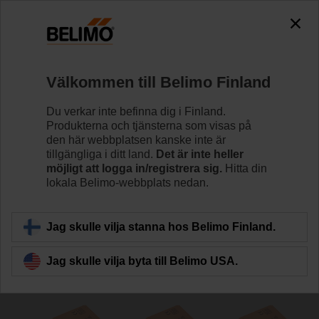
The exception is : javax.servlet.jsp.JspException: Problem
accessing the absolute URL
"https://www.belimo.com/fi/sv_SE/~mgnlArea=cookies~".
java.io.IOException: Server returned HTTP response code: 500
for URL: https://www.belimo.com/fi/sv_SE/~mgnlArea=cookies~
Välkommen till Belimo Finland
Hem
Spjällställdon
Ställdon utan säkerhetsfunktion
Du verkar inte befinna dig i Finland.
Produkterna och tjänsterna som visas på
UM230Y-F-R.1
den här webbplatsen kanske inte är
tillgängliga i ditt land.
Det är inte heller
möjligt att logga in/registrera sig.
Hitta din
lokala Belimo-webbplats nedan.
Läs mer
Jag skulle vilja stanna hos Belimo Finland.
Jag skulle vilja byta till Belimo USA.
Tillbaka till produktkategori