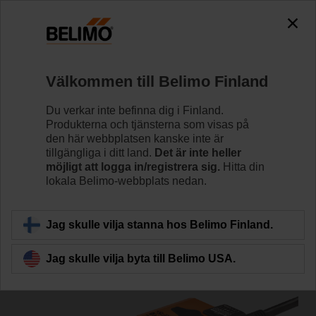
0
0
Hem
Spjällställdon
Ventilställdon
Välkommen till Belimo Finland
SR24A-MOD
Du verkar inte befinna dig i Finland.
Produkterna och tjänsterna som visas på
den här webbplatsen kanske inte är
tillgängliga i ditt land.
Det är inte heller
Läs mer
möjligt att logga in/registrera sig.
Hitta din
lokala Belimo-webbplats nedan.
Tillbaka till produktkategori
Jag skulle vilja stanna hos Belimo Finland.
Jag skulle vilja byta till Belimo USA.