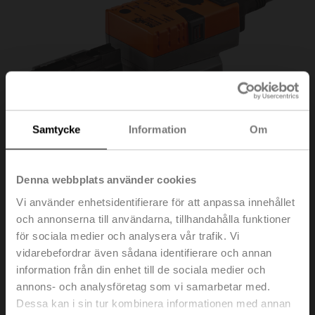
Samtycke
Information
Om
Denna webbplats använder cookies
Vi använder enhetsidentifierare för att anpassa innehållet
och annonserna till användarna, tillhandahålla funktioner
SR24A-MOD
för sociala medier och analysera vår trafik. Vi
vidarebefordrar även sådana identifierare och annan
information från din enhet till de sociala medier och
Vridande ställdon, 20 Nm, AC/DC 24 V, BACnet MS/TP,
annons- och analysföretag som vi samarbetar med.
Modbus RTU, MP-Bus, 2...10 V, 90 s (90...350 s), IP54
Dessa kan i sin tur kombinera informationen med annan