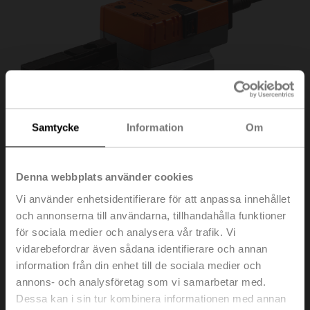
Samtycke
Information
Om
Denna webbplats använder cookies
Vi använder enhetsidentifierare för att anpassa innehållet
och annonserna till användarna, tillhandahålla funktioner
SRC24A-SR
för sociala medier och analysera vår trafik. Vi
vidarebefordrar även sådana identifierare och annan
information från din enhet till de sociala medier och
Vridande ställdon, 20 Nm, AC/DC 24 V, 2...10 V, 35 s,
annons- och analysföretag som vi samarbetar med.
IP54
Dessa kan i sin tur kombinera informationen med annan