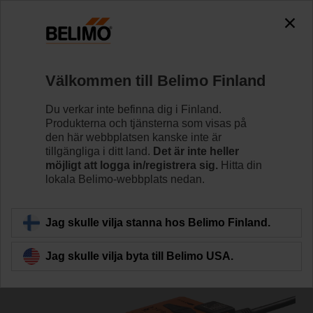
0
0
Hem
Spjällställdon
Ventilställdon
Välkommen till Belimo Finland
SRC24A-SR
Du verkar inte befinna dig i Finland.
Produkterna och tjänsterna som visas på
den här webbplatsen kanske inte är
tillgängliga i ditt land.
Det är inte heller
Läs mer
möjligt att logga in/registrera sig.
Hitta din
lokala Belimo-webbplats nedan.
Tillbaka till produktkategori
Jag skulle vilja stanna hos Belimo Finland.
Jag skulle vilja byta till Belimo USA.