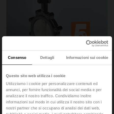
Consenso
Dettagli
Informazioni sui cookie
A technologically advanced butterfly valve designed
specifically for the Heating, Ventilation, and Air
Questo sito web utilizza i cookie
Conditioning industry. The newly designed butterfly
valve and actuator assembly is the most intelligent,
Utilizziamo i cookie per personalizzare contenuti ed
energy efficient, and reliable high flow solution in the
annunci, per fornire funzionalità dei social media e per
market. With a focus on ease of installation, application
analizzare il nostro traffico. Condividiamo inoltre
flexibility, and longevity, this series sets new
informazioni sul modo in cui utilizza il nostro sito con i
performance standards in the HVAC market.
nostri partner che si occupano di analisi dei dati web,
Saves energy with up to 80% less power