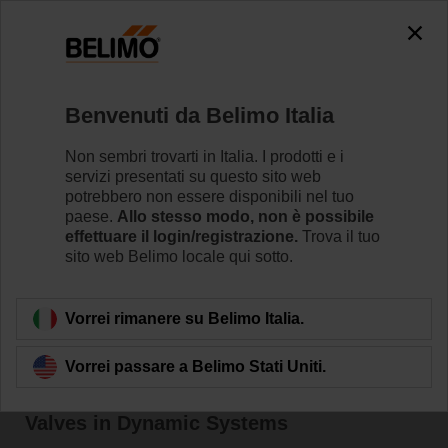
Benvenuti da Belimo Italia
Home
News
Non sembri trovarti in Italia. I prodotti e i
Press Release: New Hydronic
servizi presentati su questo sito web
potrebbero non essere disponibili nel tuo
Simulator Tool Offered by
paese.
Allo stesso modo, non è possibile
effettuare il login/registrazione.
Trova il tuo
Belimo
sito web Belimo locale qui sotto.
Vorrei rimanere su Belimo Italia.
Belimo Releases a Hydronic Simulator™
Vorrei passare a Belimo Stati Uniti.
to Help Educate on the Importance of
Valves in Dynamic Systems