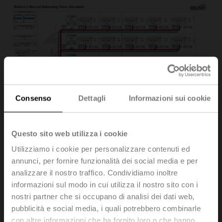
Consenso
Dettagli
Informazioni sui cookie
Belimo Americas releases a new educational tool. The
Questo sito web utilizza i cookie
Belimo Hydronic Simulator™ is a tool that simulates a
Utilizziamo i cookie per personalizzare contenuti ed
hydronic system in a 4-story building with five terminal
annunci, per fornire funzionalità dei social media e per
units on each floor. All terminal units, branches, and the
analizzare il nostro traffico. Condividiamo inoltre
raiser have a manual balancing valve that allows
informazioni sul modo in cui utilizza il nostro sito con i
adjusting based on the valve opening. The Simulator
identifies and illustrates when the system needs to be
nostri partner che si occupano di analisi dei dati web,
balanced and how the adjusting of the valve could
pubblicità e social media, i quali potrebbero combinarle
impact the entire system. The main purpose of Belimo
con altre informazioni che ha fornito loro o che hanno