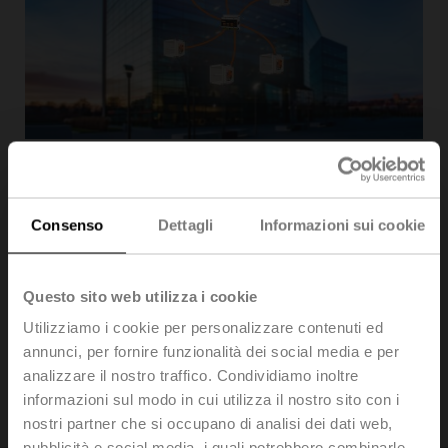
I sistemi di controllo dei fumi con serrande di controllo
fumi motorizzate salvano le vite in caso d'incendio e
offrono molti vantaggi:
Consenso
Dettagli
Informazioni sui cookie
Le vie di fuga e di emergenza restano libere da
fumi.
Il flashover è ritardato o addirittura evitato.
Questo sito web utilizza i cookie
L'antincendio e le operazioni di soccorso
Utilizziamo i cookie per personalizzare contenuti ed
diventano molto più semplici.
annunci, per fornire funzionalità dei social media e per
La struttura dell'edificio e le attività materiali sono
analizzare il nostro traffico. Condividiamo inoltre
protette.
informazioni sul modo in cui utilizza il nostro sito con i
nostri partner che si occupano di analisi dei dati web,
pubblicità e social media, i quali potrebbero combinarle