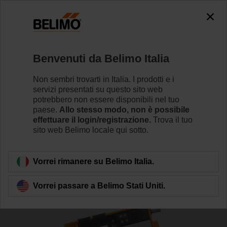
Benvenuti da Belimo Italia
Non sembri trovarti in Italia. I prodotti e i
servizi presentati su questo sito web
Home
Sistemi
Soluzioni tagliafuoco e controllo fumi
potrebbero non essere disponibili nel tuo
paese.
Allo stesso modo, non è possibile
effettuare il login/registrazione.
Trova il tuo
Soluzione di sistema per
sito web Belimo locale qui sotto.
serrande di controllo fumi
Vorrei rimanere su Belimo Italia.
Vorrei passare a Belimo Stati Uniti.