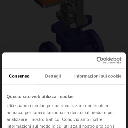
Consenso
Dettagli
Informazioni sui cookie
H6015X1P6-
Questo sito web utilizza i cookie
Utilizziamo i cookie per personalizzare contenuti ed
S2/LV24A-TPC
annunci, per fornire funzionalità dei social media e per
analizzare il nostro traffico. Condividiamo inoltre
informazioni sul modo in cui utilizza il nostro sito con i
Valvola a globo, 2-vie, DN 15, Flange, PN 25, ps