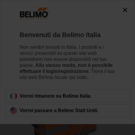
0
0
Home
Valvole di regolazione
Valvole a globo
Benvenuti da Belimo Italia
H6015X1P6-S2/LV24A-TPC
Non sembri trovarti in Italia. I prodotti e i
servizi presentati su questo sito web
potrebbero non essere disponibili nel tuo
paese.
Allo stesso modo, non è possibile
Per saperne di più
effettuare il login/registrazione.
Trova il tuo
sito web Belimo locale qui sotto.
Torna alla categoria di prodotti
Vorrei rimanere su Belimo Italia.
Vorrei passare a Belimo Stati Uniti.