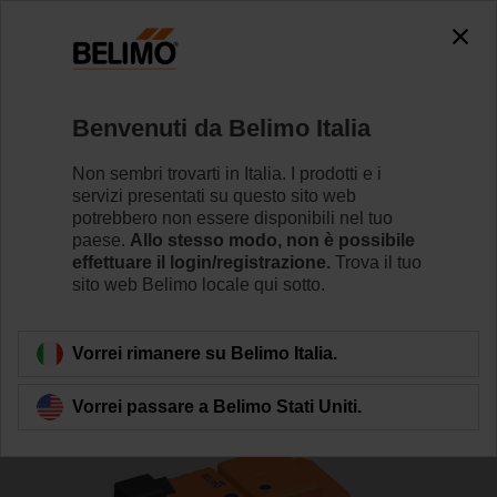
The exception is : javax.servlet.jsp.JspException: Problem
accessing the absolute URL
"https://www.belimo.com/it/it_IT/~mgnlArea=cookies~".
java.io.IOException: Server returned HTTP response code: 500
for URL: https://www.belimo.com/it/it_IT/~mgnlArea=cookies~
Benvenuti da Belimo Italia
Home
Valvole di regolazione
Valvole a globo
Non sembri trovarti in Italia. I prodotti e i
servizi presentati su questo sito web
H6015X1P6-S2/SV24A-TPC
potrebbero non essere disponibili nel tuo
paese.
Allo stesso modo, non è possibile
effettuare il login/registrazione.
Trova il tuo
sito web Belimo locale qui sotto.
Per saperne di più
Vorrei rimanere su Belimo Italia.
Vorrei passare a Belimo Stati Uniti.
Torna alla categoria di prodotti