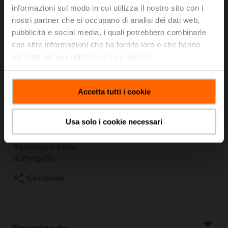
S2/NV230A-TPC
informazioni sul modo in cui utilizza il nostro sito con i
nostri partner che si occupano di analisi dei dati web,
pubblicità e social media, i quali potrebbero combinarle
Valvola a globo, 2-vie, DN 15, Flange, PN 25, ps
2500 kPa, Kvs 0.63 m³/h, Temperatura del
con altre informazioni che ha fornito loro o che hanno
fluido 5...150°C [41...302°F]
raccolto dal suo utilizzo dei loro servizi.
Attuatore per valvole a globo, 1000 N, AC 100...240 V,
On/Off, 3-punti, 150 s, Corsa 20 mm, IP54
Attuatore fornito separatamente
Accetta tutti i cookie
Prezzo di listino
1.292,00 EUR
Usa solo i cookie necessari
Aggiungi al
carrello
Aggiungi a Lista
di Progetto
Condividi