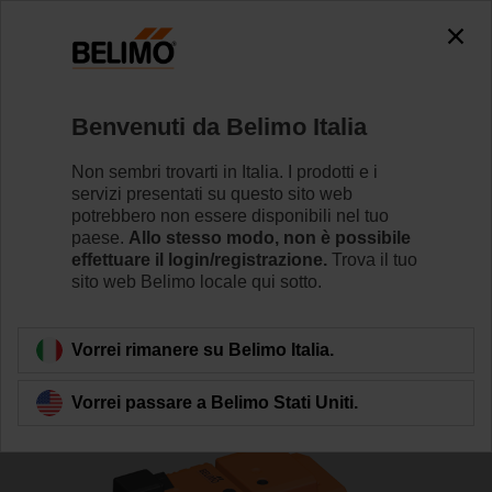
The exception is : javax.servlet.jsp.JspException: Problem
accessing the absolute URL
"https://www.belimo.com/it/it_IT/~mgnlArea=cookies~".
java.io.IOException: Server returned HTTP response code: 500
for URL: https://www.belimo.com/it/it_IT/~mgnlArea=cookies~
Benvenuti da Belimo Italia
Home
Valvole di regolazione
Valvole a globo
Non sembri trovarti in Italia. I prodotti e i
servizi presentati su questo sito web
H6015XP63-S2/NV230A-TPC
potrebbero non essere disponibili nel tuo
paese.
Allo stesso modo, non è possibile
effettuare il login/registrazione.
Trova il tuo
sito web Belimo locale qui sotto.
Per saperne di più
Vorrei rimanere su Belimo Italia.
Vorrei passare a Belimo Stati Uniti.
Torna alla categoria di prodotti