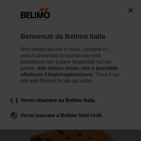
The exception is : javax.servlet.jsp.JspException: Problem
accessing the absolute URL
"https://www.belimo.com/it/it_IT/~mgnlArea=cookies~".
java.io.IOException: Server returned HTTP response code: 500
for URL: https://www.belimo.com/it/it_IT/~mgnlArea=cookies~
Benvenuti da Belimo Italia
Home
Valvole di regolazione
Valvole a globo
Non sembri trovarti in Italia. I prodotti e i
servizi presentati su questo sito web
H6032X10-S2/NVK230A-3
potrebbero non essere disponibili nel tuo
paese.
Allo stesso modo, non è possibile
effettuare il login/registrazione.
Trova il tuo
sito web Belimo locale qui sotto.
Per saperne di più
Vorrei rimanere su Belimo Italia.
Vorrei passare a Belimo Stati Uniti.
Torna alla categoria di prodotti