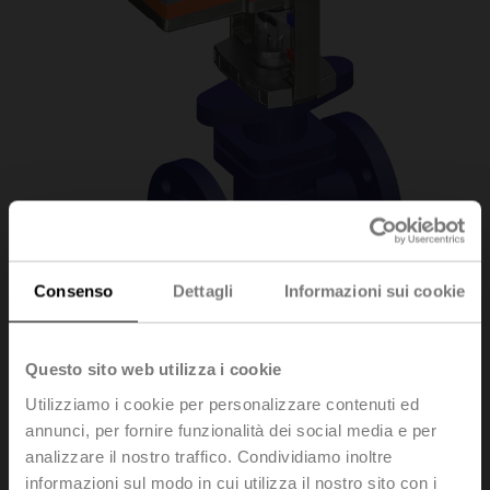
Consenso
Dettagli
Informazioni sui cookie
H6015XP4-
Questo sito web utilizza i cookie
Utilizziamo i cookie per personalizzare contenuti ed
S2+SV24A-TPC
annunci, per fornire funzionalità dei social media e per
analizzare il nostro traffico. Condividiamo inoltre
informazioni sul modo in cui utilizza il nostro sito con i
Valvola a globo, 2-vie, DN 15, Flange, PN 25, ps