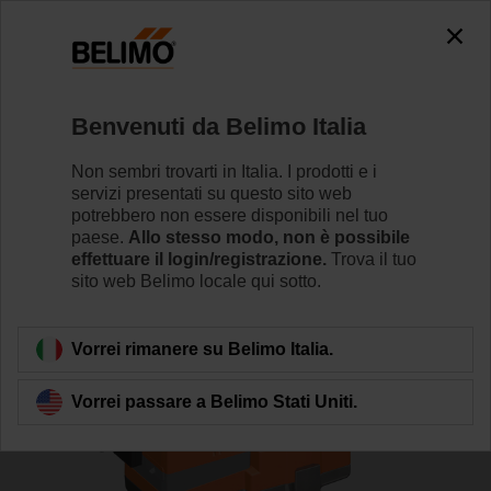
0
0
Home
Valvole di regolazione
Valvole a globo
Benvenuti da Belimo Italia
H6015XP4-S2+SV24A-TPC
Non sembri trovarti in Italia. I prodotti e i
servizi presentati su questo sito web
potrebbero non essere disponibili nel tuo
paese.
Allo stesso modo, non è possibile
Per saperne di più
effettuare il login/registrazione.
Trova il tuo
sito web Belimo locale qui sotto.
Torna alla categoria di prodotti
Vorrei rimanere su Belimo Italia.
Vorrei passare a Belimo Stati Uniti.