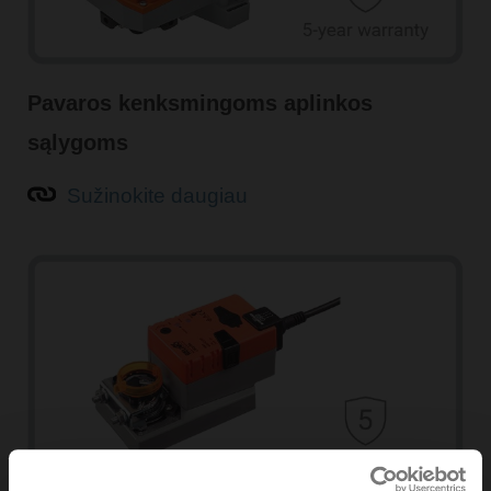
Pavaros kenksmingoms aplinkos
sąlygoms
Sužinokite daugiau