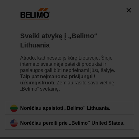
Sveiki atvykę į „Belimo“
Lithuania
Atrodo, kad nesate įsikūrę Lietuvoje. Šioje
Pradžia
interneto svetainėje pateikti produktai ir
paslaugos gali būti neprieinami jūsų šalyje.
Pavaros
Taip pat neįmanoma prisijungti /
užsiregistruoti.
Žemiau rasite savo vietinę
„Belimo“ svetainę.
Belimo sklendės pavaros yra skirtos naudoti įvairiose
ŠVOK srityse ir garantuoja patikimumą bei mažesnes
sąnaudas. Dėl plataus sukimo momento diapazono
Norėčiau apsistoti „Belimo“ Lithuania.
(nuo 2 Nm iki 40 Nm) jos yra optimizuotos sklendės
dydžiams iki 8 m2. Jas galima montuoti tiesiai ant
Norėčiau pereiti prie „Belimo“ United States.
sklendės. Pavaros yra tinkamos valdymo sklendėms,
VAV įrenginiams, ventiliatoriaus įrenginiams ir daugeliui