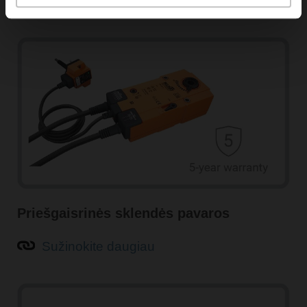
Sužinokite daugiau
Priešgaisrinės sklendės pavaros
Sužinokite daugiau