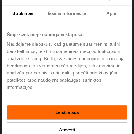
Greitaeigės pavaros
Sutikimas
Išsami informacija
Apie
Sužinokite daugiau
Šioje svetainėje naudojami slapukai
Naudojame slapukus, kad galėtume suasmeninti turinį
bei skelbimus, teikti visuomeninės medijos funkcijas ir
analizuoti srautą. Be to, svetainės naudojimo informaciją
bendriname su visuomeninės medijos, reklamavimo ir
analizės partneriais, kurie gali ją pridėti prie kitos jūsų
pateiktos arba naudojant paslaugas surinktos
informacijos.
Leisti visus
Linijinės pavaros
Atmesti