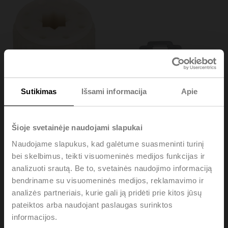
Sutikimas
Išsami informacija
Apie
Šioje svetainėje naudojami slapukai
Naudojame slapukus, kad galėtume suasmeninti turinį
bei skelbimus, teikti visuomeninės medijos funkcijas ir
analizuoti srautą. Be to, svetainės naudojimo informaciją
ZF8-NMA
bendriname su visuomeninės medijos, reklamavimo ir
analizės partneriais, kurie gali ją pridėti prie kitos jūsų
pateiktos arba naudojant paslaugas surinktos
Form fit insert, 8x8 mm, for LMQ..A / NM..A
informacijos.
Multipack 20 pcs.