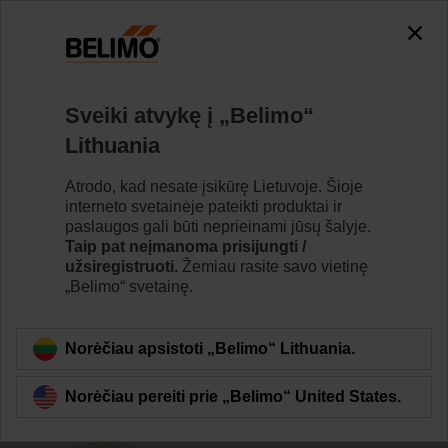
The exception is : javax.servlet.jsp.JspException: Problem
accessing the absolute URL
"https://www.belimo.com/lt/lt_LT/~mgnlArea=cookies~".
java.io.IOException: Server returned HTTP response code: 500
for URL: https://www.belimo.com/lt/lt_LT/~mgnlArea=cookies~
Sveiki atvykę į „Belimo“
Lithuania
Home
Pavaros
Priedai
Atrodo, kad nesate įsikūrę Lietuvoje. Šioje
ZF8-NMA
interneto svetainėje pateikti produktai ir
paslaugos gali būti neprieinami jūsų šalyje.
Taip pat neįmanoma prisijungti /
užsiregistruoti.
Žemiau rasite savo vietinę
„Belimo“ svetainę.
Back to product category
Norėčiau apsistoti „Belimo“ Lithuania.
Norėčiau pereiti prie „Belimo“ United States.