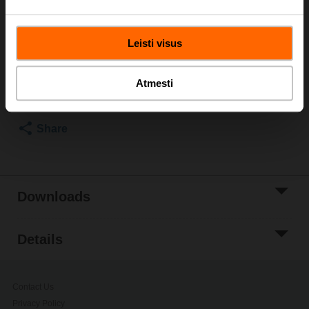
Please contact your local Sales Representative for
ordering.
Leisti visus
Add to Cart
Atmesti
Add to Project
List
Share
Downloads
Details
Contact Us
Privacy Policy