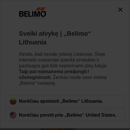
0
0
Home
Jutikliai / matuokliai
Priedai
Sveiki atvykę į „Belimo“
R-22PE-0UG
Lithuania
Atrodo, kad nesate įsikūrę Lietuvoje. Šioje
interneto svetainėje pateikti produktai ir
paslaugos gali būti neprieinami jūsų šalyje.
Taip pat neįmanoma prisijungti /
Back to product category
užsiregistruoti.
Žemiau rasite savo vietinę
„Belimo“ svetainę.
Norėčiau apsistoti „Belimo“ Lithuania.
Norėčiau pereiti prie „Belimo“ United States.