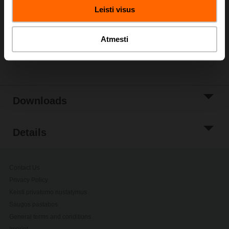
Leisti visus
Add to Project
List
Atmesti
Share
Downloads
Details
Contact Us
Privacy Policy
Keisti privatumo nustatymus
Saugos pastabos
General terms and conditions