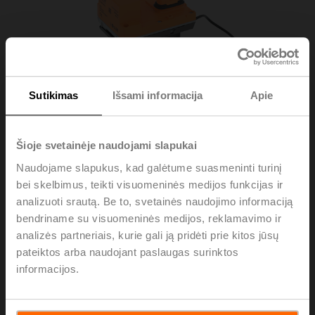
Sutikimas
Išsami informacija
Apie
Šioje svetainėje naudojami slapukai
Naudojame slapukus, kad galėtume suasmeninti turinį
bei skelbimus, teikti visuomeninės medijos funkcijas ir
R-22PE-0UG
analizuoti srautą. Be to, svetainės naudojimo informaciją
bendriname su visuomeninės medijos, reklamavimo ir
analizės partneriais, kurie gali ją pridėti prie kitos jūsų
Sensor module thermal energy meter DN 40
pateiktos arba naudojant paslaugas surinktos
informacijos.
Please contact your local Sales Representative for
ordering.
Add to Cart