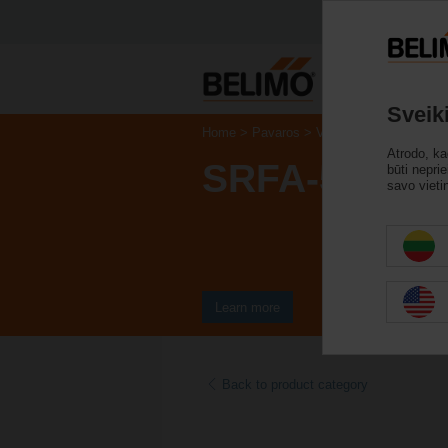
Ga
Sveik
Home
Pavaros
Vožtuvų pavaros
Atrodo, ka
SRFA-5
būti nepri
savo vieti
Learn more
Back to product category