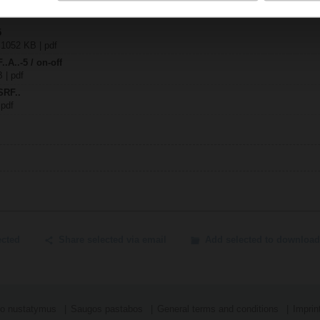
5
| 1052 KB | pdf
..A..-5 / on-off
B | pdf
SRF..
 pdf
ected
Share selected via email
Add selected to download
mo nustatymus
Saugos pastabos
General terms and conditions
Imprin