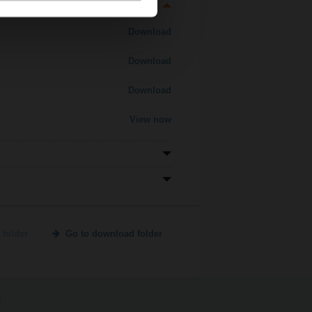
Download
Download
Download
View now
 folder
Go to download folder
t