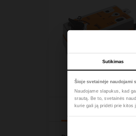
Sutikimas
Šioje svetainėje naudojami 
Naudojame slapukus, kad galė
srautą. Be to, svetainės nau
kurie gali ją pridėti prie kit
Downl