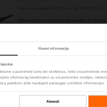
Rotary actuator fail-safe NC, 20 Nm, AC 24...240 V / DC 24...12
Please contact your local Sales Representative for ordering.
Add to Project List
Add to Cart
Share
Išsami informacija
slapukai
tume suasmeninti turinį bei skelbimus, teikti visuomeninės medij
dojimo informaciją bendriname su visuomeninės medijos, reklamav
os jūsų pateiktos arba naudojant paslaugas surinktos informacijos.
oads
De
Atmesti