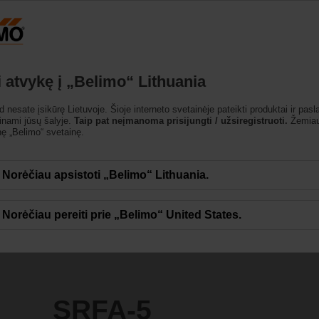
Lietuva
miniai
Palaikymas
Apie mus
Susisiekite
i atvykę į „Belimo“ Lithuania
d nesate įsikūrę Lietuvoje. Šioje interneto svetainėje pateikti produktai ir pasl
einami jūsų šalyje.
Taip pat neįmanoma prisijungti / užsiregistruoti.
Žemiau
nę „Belimo“ svetainę.
Norėčiau apsistoti „Belimo“ Lithuania.
Norėčiau pereiti prie „Belimo“ United States.
SRFA-5