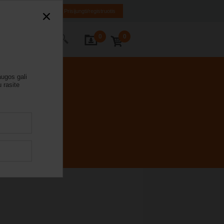
LT
EN
RU
Prisijungti/registruotis
0
0
 su mumis
augos gali
 rasite