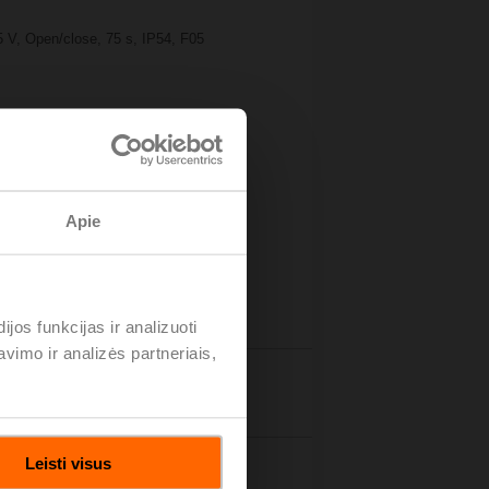
5 V, Open/close, 75 s, IP54, F05
Apie
os funkcijas ir analizuoti
imo ir analizės partneriais,
tails
Leisti visus