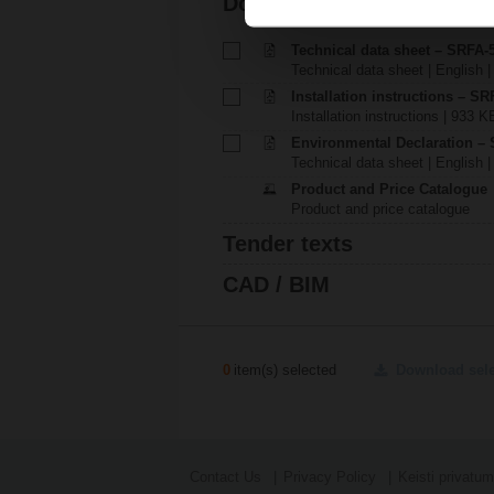
Documentation
Technical data sheet – SRFA-
Technical data sheet | English 
Installation instructions – SRF
Installation instructions | 933 K
Environmental Declaration – 
Technical data sheet | English |
Product and Price Catalogue
Product and price catalogue
Tender texts
CAD / BIM
0
item(s) selected
Download sel
Contact Us
Privacy Policy
Keisti privatu